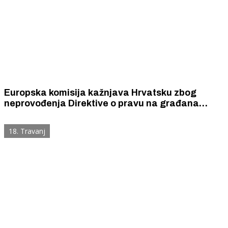
Europska komisija kažnjava Hrvatsku zbog
neprovođenja Direktive o pravu na građana
ravnotežu poslovnog i privatnog života za koju se
u Hrvatskoj ne zna da postoji
18. Travanj