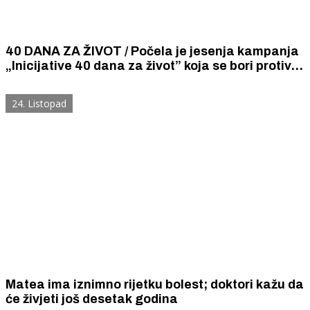
40 DANA ZA ŽIVOT / Počela je jesenja kampanja
„Inicijative 40 dana za život” koja se bori protiv
pobačaja i upozorava na važnost početka života.
24. Listopad
Matea ima iznimno rijetku bolest; doktori kažu da
će živjeti još desetak godina