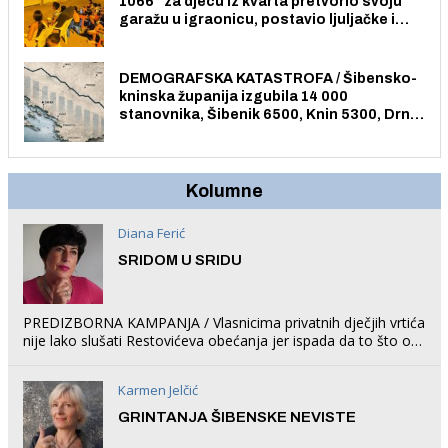
1066” za djecu iz kvarta pretvorio svoju
garažu u igraonicu, postavio ljuljačke i
trampolin i organizirao dječje ljetno kino.
DEMOGRAFSKA KATASTROFA / Šibensko-
kninska županija izgubila 14 000
stanovnika, Šibenik 6500, Knin 5300, Drniš
1758, Skradin 625, Vodice 275...
Kolumne
Diana Ferić
SRIDOM U SRIDU
PREDIZBORNA KAMPANJA / Vlasnicima privatnih dječjih vrtića
nije lako slušati Restovićeva obećanja jer ispada da to što oni
rade u Šibeniku ne postoji
Karmen Jelčić
GRINTANJA ŠIBENSKE NEVISTE