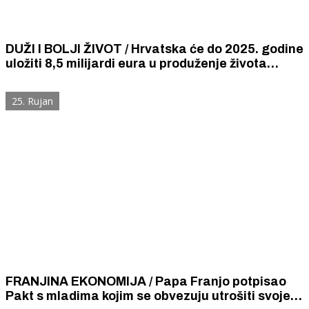
DUŽI I BOLJI ŽIVOT / Hrvatska će do 2025. godine
uložiti 8,5 milijardi eura u produženje života
svojih građana sa 78,5 na 79,2 godine.
25. Rujan
FRANJINA EKONOMIJA / Papa Franjo potpisao
Pakt s mladima kojim se obvezuju utrošiti svoje