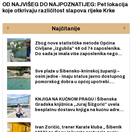
OD NAJVIŠEG DO NAJPOZNATIJEG: Pet lokacija
koje otkrivaju različitost slapova rijeke Krke
Najčitanije
Zbog nove statističke metode Općina
Civljane „izgubila” 46 od 74 zaposlenika.
Do sada je imala više zaposlenika nego
radno sposobnih osoba među svojih 170
stanovnika.
Sve plaže u Šibensko-kninskoj županiji –
osim jedne - imaju status javno dostupnog
pomorskog dobra u općoj upotrebi.
Pristup je slobodan i besplatan za sve
građane i posjetitelje.
KNJIGA NA KUĆNOM PRAGU / Šibenska
Gradska knjižnica „Juraj Šižgorić” uvela
besplatnu dostavu knjiga na kućnu adresu
električnim biciklom.
Ivan Zoričić, trener Karate kluba „ Šibenik