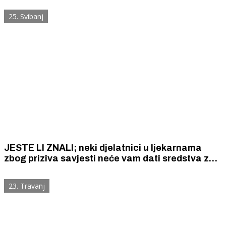
25. Svibanj
JESTE LI ZNALI; neki djelatnici u ljekarnama
zbog priziva savjesti neće vam dati sredstva za
kontracepciju čak ni ako vam ih je propisao
liječnik.
23. Travanj