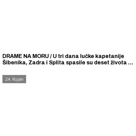
DRAME NA MORU / U tri dana lučke kapetanije
Šibenika, Zadra i Splita spasile su deset života u
intervencijama na olujnom moru
24. Rujan