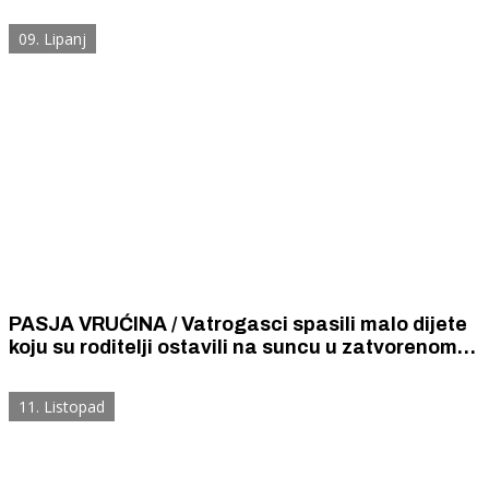
živote na stvaranje novog gospodarstva u službi
osobe, obitelji i života
09. Lipanj
PASJA VRUĆINA / Vatrogasci spasili malo dijete
koju su roditelji ostavili na suncu u zatvorenom
automobilu da bi u njegovim kolicima prošetali
psa.
11. Listopad