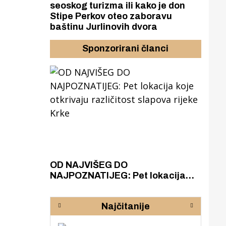
seoskog turizma ili kako je don
Stipe Perkov oteo zaboravu
baštinu Jurlinovih dvora
Sponzorirani članci
azak
OD NAJVIŠEG DO
ZA
zgrađeno
NAJPOZNATIJEG: Pet lokacija
AKA
ru
koje otkrivaju različitost slapova
isku
rijeke Krke
sud
Najčitanije
pod
zaj