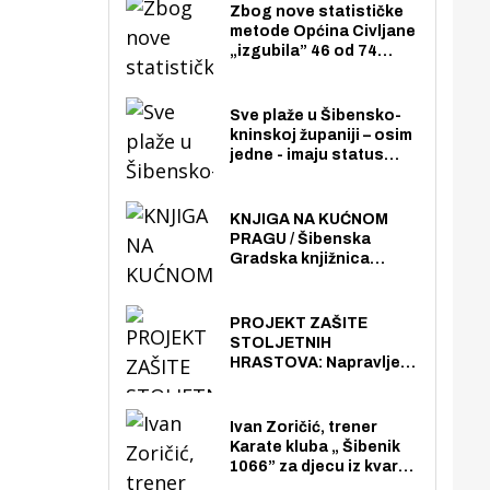
Zbog nove statističke
metode Općina Civljane
„izgubila” 46 od 74
zaposlenika. Do sada je
imala više zaposlenika
nego radno sposobnih
Sve plaže u Šibensko-
osoba među svojih 170
kninskoj županiji – osim
stanovnika.
jedne - imaju status
javno dostupnog
pomorskog dobra u
općoj upotrebi. Pristup
KNJIGA NA KUĆNOM
je slobodan i besplatan
PRAGU / Šibenska
za sve građane i
Gradska knjižnica
posjetitelje.
„Juraj Šižgorić” uvela
besplatnu dostavu
knjiga na kućnu adresu
PROJEKT ZAŠITE
električnim biciklom.
STOLJETNIH
HRASTOVA: Napravljen
prvi stručni pregled
hrastova na lokaciji
Zmajevac
Ivan Zoričić, trener
Karate kluba „ Šibenik
1066” za djecu iz kvarta
pretvorio svoju garažu