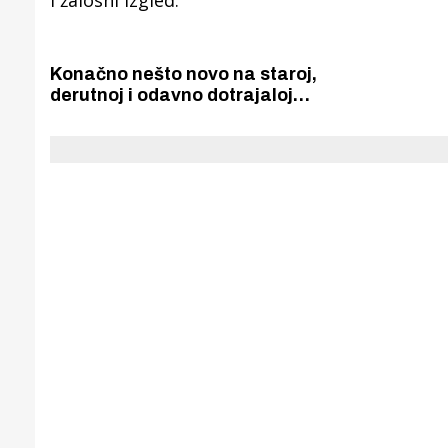
Konačno nešto novo na staroj,
derutnoj i odavno dotrajaloj
šibenskoj pijaci! Dobila je novu
ograda koja - otkriva njenu bijedu
i žalosni izgled.