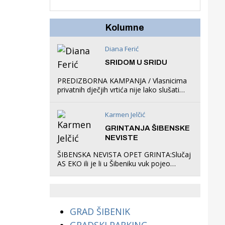
u igraonicu, postavio
ljuljačke i trampolin i
organizirao dječje
Kolumne
ljetno kino.
Diana Ferić
SRIDOM U SRIDU
PREDIZBORNA KAMPANJA / Vlasnicima
privatnih dječjih vrtića nije lako slušati
Restovićeva obećanja jer ispada da to
što oni rade u Šibeniku ne postoji
Karmen Jelčić
GRINTANJA ŠIBENSKE
NEVISTE
ŠIBENSKA NEVISTA OPET GRINTA:Slučaj
AS EKO ili je li u Šibeniku vuk pojeo
magare, a profit ljubav prema
životinjama?
GRAD ŠIBENIK