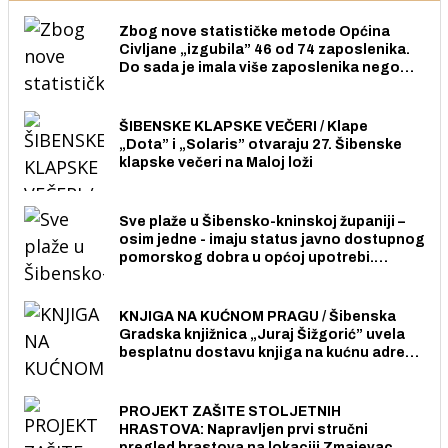
Zbog nove statističke metode Općina
Civljane „izgubila” 46 od 74 zaposlenika.
Do sada je imala više zaposlenika nego
radno sposobnih osoba među svojih 170
stanovnika.
ŠIBENSKE KLAPSKE VEČERI / Klape
„Dota” i „Solaris” otvaraju 27. Šibenske
klapske večeri na Maloj loži
Sve plaže u Šibensko-kninskoj županiji –
osim jedne - imaju status javno dostupnog
pomorskog dobra u općoj upotrebi.
Pristup je slobodan i besplatan za sve
građane i posjetitelje.
KNJIGA NA KUĆNOM PRAGU / Šibenska
Gradska knjižnica „Juraj Šižgorić” uvela
besplatnu dostavu knjiga na kućnu adresu
električnim biciklom.
PROJEKT ZAŠITE STOLJETNIH
HRASTOVA: Napravljen prvi stručni
pregled hrastova na lokaciji Zmajevac