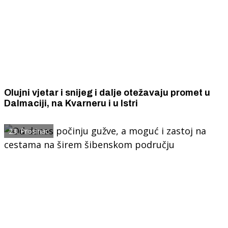
Olujni vjetar i snijeg i dalje otežavaju promet u
Dalmaciji, na Kvarneru i u Istri
23. Prosinac