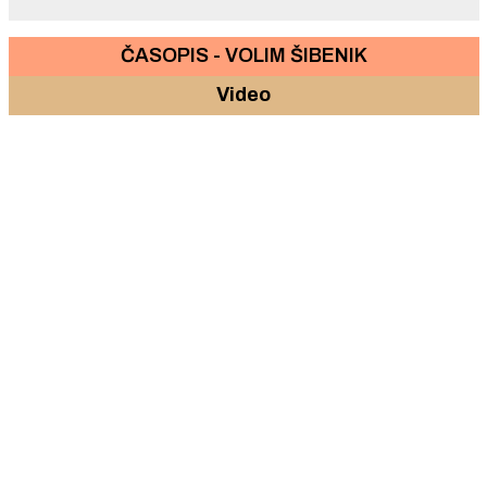
ČASOPIS - VOLIM ŠIBENIK
Video