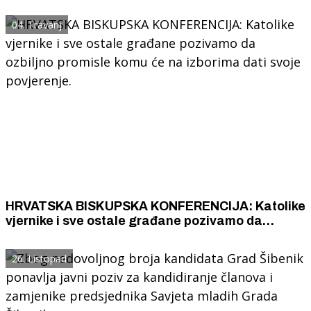
Odmor će nas učiniti pažljivim i osobama
sposobnim za suosjećanje.
04. Travanj
HRVATSKA BISKUPSKA KONFERENCIJA: Katolike
vjernike i sve ostale građane pozivamo da
ozbiljno promisle komu će na izborima dati svoje
povjerenje.
26. Listopad