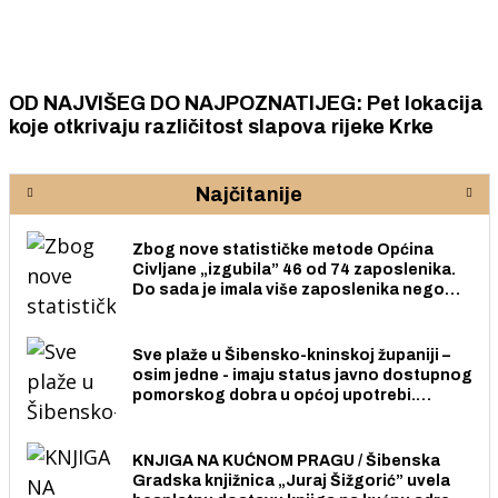
OD NAJVIŠEG DO NAJPOZNATIJEG: Pet lokacija
koje otkrivaju različitost slapova rijeke Krke
Najčitanije
Zbog nove statističke metode Općina
Civljane „izgubila” 46 od 74 zaposlenika.
Do sada je imala više zaposlenika nego
radno sposobnih osoba među svojih 170
stanovnika.
Sve plaže u Šibensko-kninskoj županiji –
osim jedne - imaju status javno dostupnog
pomorskog dobra u općoj upotrebi.
Pristup je slobodan i besplatan za sve
građane i posjetitelje.
KNJIGA NA KUĆNOM PRAGU / Šibenska
Gradska knjižnica „Juraj Šižgorić” uvela