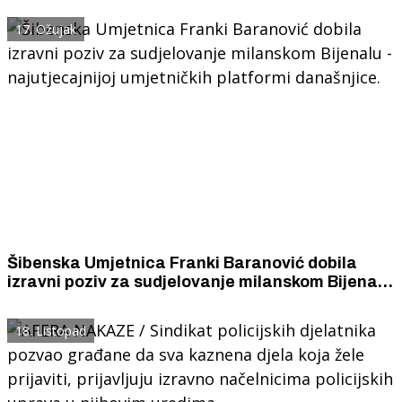
bioraznolikosti
17. Ožujak
Šibenska Umjetnica Franki Baranović dobila
izravni poziv za sudjelovanje milanskom Bijenalu
- najutjecajnijoj umjetničkih platformi
današnjice.
18. Listopad