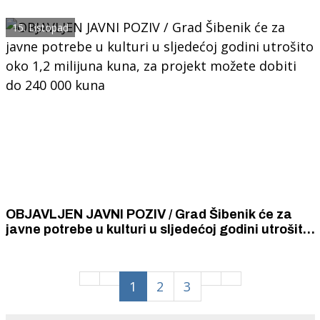
članova Povjerenstva za zaštitu prava
pacijenata Šibensko-kninske županije
15. Listopad
OBJAVLJEN JAVNI POZIV / Grad Šibenik će za
javne potrebe u kulturi u sljedećoj godini utrošito
oko 1,2 milijuna kuna, za projekt možete dobiti do
240 000 kuna
1
2
3