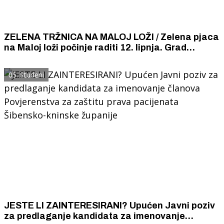
ZELENA TRŽNICA NA MALOJ LOŽI / Zelena pjaca
na Maloj loži počinje raditi 12. lipnja. Grad
Šibenik poziva proizvođače iz cijele Hrvatske da
na njoj prodaju voće, povrće i druge domaće
05. Studeni
proizvode.
JESTE LI ZAINTERESIRANI? Upućen Javni poziv
za predlaganje kandidata za imenovanje