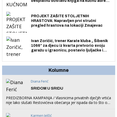
besplatnu dostavu knjiga na kućnu adresu
električnim biciklom.
PROJEKT ZAŠITE STOLJETNIH
HRASTOVA: Napravljen prvi stručni
pregled hrastova na lokaciji Zmajevac
Ivan Zoričić, trener Karate kluba „ Šibenik
1066” za djecu iz kvarta pretvorio svoju
garažu u igraonicu, postavio ljuljačke i
trampolin i organizirao dječje ljetno kino.
Kolumne
Diana Ferić
SRIDOM U SRIDU
PREDIZBORNA KAMPANJA / Vlasnicima privatnih dječjih vrtića
nije lako slušati Restovićeva obećanja jer ispada da to što oni
rade u Šibeniku ne postoji
Karmen Jelčić