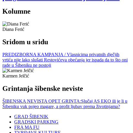
Kolumne
Diana Ferić
Sridom u sridu
PREDIZBORNA KAMPANJA / Vlasnicima privatnih dječjih
vrtića nije lako slušati Restovićeva obećanja jer ispada da to što oni
rade u Šibeniku ne postoji
Karmen Jelčić
Grintanja šibenske neviste
ŠIBENSKA NEVISTA OPET GRINTA:Slučaj AS EKO ili je li u
Šibeniku vuk pojeo magare, a profit ljubav prema životinjama?
GRAD ŠIBENIK
GRADSKI PARKING
FRA MA FU
TVRĐAVE KULTURE