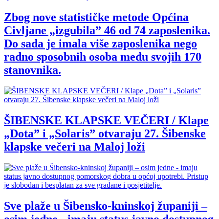
Zbog nove statističke metode Općina
Civljane „izgubila” 46 od 74 zaposlenika.
Do sada je imala više zaposlenika nego
radno sposobnih osoba među svojih 170
stanovnika.
ŠIBENSKE KLAPSKE VEČERI / Klape
„Dota” i „Solaris” otvaraju 27. Šibenske
klapske večeri na Maloj loži
Sve plaže u Šibensko-kninskoj županiji –
osim jedne - imaju status javno dostupnog