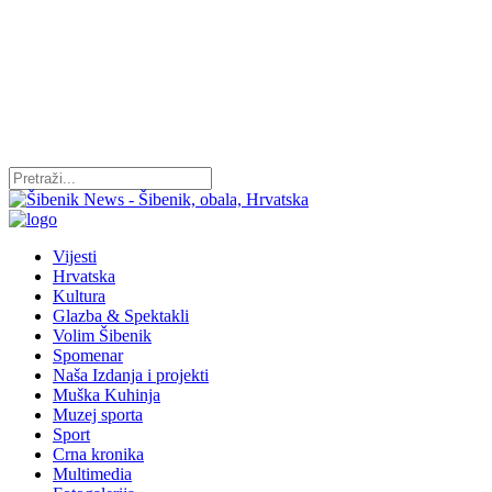
Vijesti
Hrvatska
Kultura
Glazba & Spektakli
Volim Šibenik
Spomenar
Naša Izdanja i projekti
Muška Kuhinja
Muzej sporta
Sport
Crna kronika
Multimedia