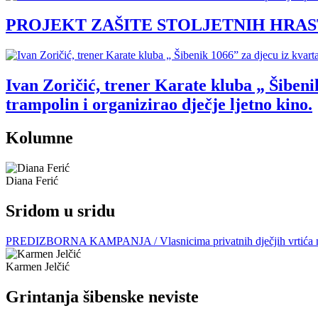
PROJEKT ZAŠITE STOLJETNIH HRASTOVA: 
Ivan Zoričić, trener Karate kluba „ Šibenik
trampolin i organizirao dječje ljetno kino.
Kolumne
Diana Ferić
Sridom u sridu
PREDIZBORNA KAMPANJA / Vlasnicima privatnih dječjih vrtića nije la
Karmen Jelčić
Grintanja šibenske neviste