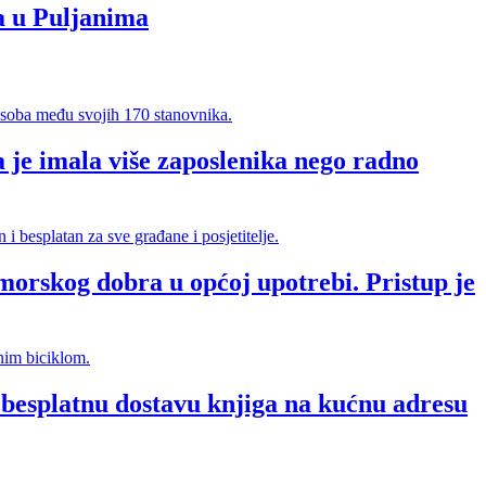
a u Puljanima
 je imala više zaposlenika nego radno
morskog dobra u općoj upotrebi. Pristup je
splatnu dostavu knjiga na kućnu adresu