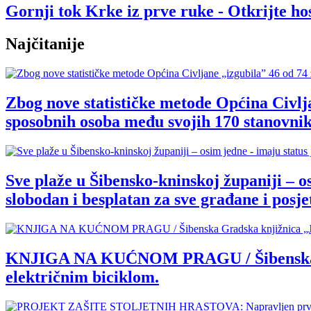
Gornji tok Krke iz prve ruke - Otkrijte 
Najčitanije
Zbog nove statističke metode Općina Civlja
sposobnih osoba među svojih 170 stanovnik
Sve plaže u Šibensko-kninskoj županiji – o
slobodan i besplatan za sve građane i posjet
KNJIGA NA KUĆNOM PRAGU / Šibenska Grad
električnim biciklom.