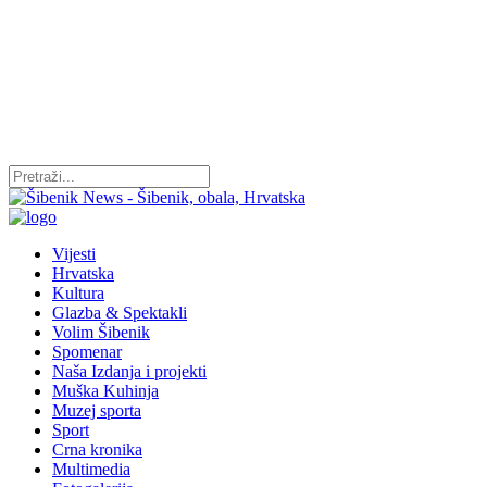
Vijesti
Hrvatska
Kultura
Glazba & Spektakli
Volim Šibenik
Spomenar
Naša Izdanja i projekti
Muška Kuhinja
Muzej sporta
Sport
Crna kronika
Multimedia