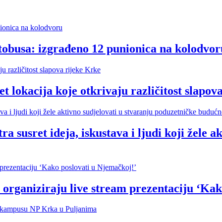
tobusa: izgrađeno 12 punionica na kolodvor
cija koje otkrivaju različitost slapova
t ideja, iskustava i ljudi koji žele akti
organiziraju live stream prezentaciju ‘Kak