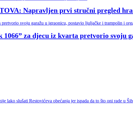
Napravljen prvi stručni pregled hrasto
 1066” za djecu iz kvarta pretvorio svoju ga
ko slušati Restovićeva obećanja jer ispada da to što oni rade u Šib