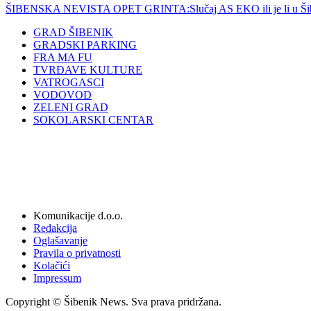
ŠIBENSKA NEVISTA OPET GRINTA:Slučaj AS EKO ili je li u Šibenik
GRAD ŠIBENIK
GRADSKI PARKING
FRA MA FU
TVRĐAVE KULTURE
VATROGASCI
VODOVOD
ZELENI GRAD
SOKOLARSKI CENTAR
Komunikacije d.o.o.
Redakcija
Oglašavanje
Pravila o privatnosti
Kolačići
Impressum
Copyright © Šibenik News. Sva prava pridržana.