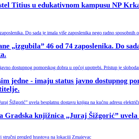
hostel Titius u edukativnom kampusu NP Krk
ne „izgubila” 46 od 74 zaposlenika. Do sada
a.
sim jedne - imaju status javno dostupnog po
itelje.
ska knjižnica „Juraj Šižgorić” uvela be