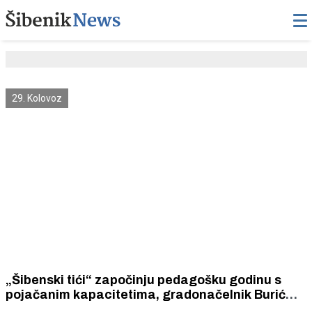
29. Kolovoz
„Šibenski tići“ započinju pedagošku godinu s
pojačanim kapacitetima, gradonačelnik Burić
obišao novoizgrađeni objekt vrtića