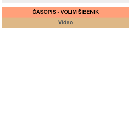
ČASOPIS - VOLIM ŠIBENIK
Video