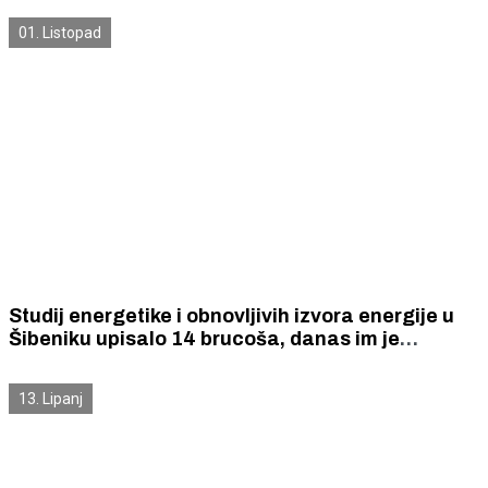
01. Listopad
Studij energetike i obnovljivih izvora energije u
Šibeniku upisalo 14 brucoša, danas im je
dobrodošlicu zaželio i gradonačenik Burić
13. Lipanj