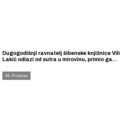
Dugogodišnji ravnatelj šibenske knjižnice Vili
Lakić odlazi od sutra u mirovinu, primio ga
gradonačelnik Burić
06. Prosinac