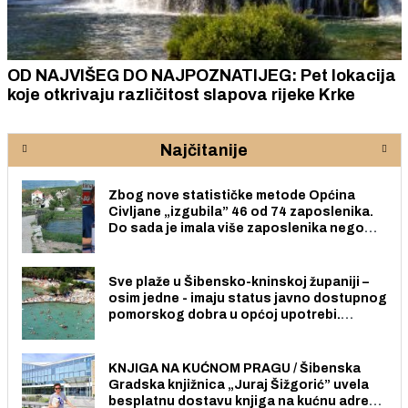
OD NAJVIŠEG DO NAJPOZNATIJEG: Pet lokacija
koje otkrivaju različitost slapova rijeke Krke
Najčitanije
Zbog nove statističke metode Općina
Civljane „izgubila” 46 od 74 zaposlenika.
Do sada je imala više zaposlenika nego
radno sposobnih osoba među svojih 170
stanovnika.
Sve plaže u Šibensko-kninskoj županiji –
osim jedne - imaju status javno dostupnog
pomorskog dobra u općoj upotrebi.
Pristup je slobodan i besplatan za sve
građane i posjetitelje.
KNJIGA NA KUĆNOM PRAGU / Šibenska
Gradska knjižnica „Juraj Šižgorić” uvela
besplatnu dostavu knjiga na kućnu adresu