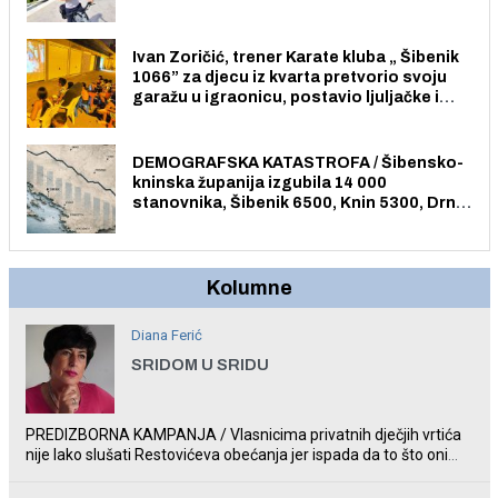
električnim biciklom.
Ivan Zoričić, trener Karate kluba „ Šibenik
1066” za djecu iz kvarta pretvorio svoju
garažu u igraonicu, postavio ljuljačke i
trampolin i organizirao dječje ljetno kino.
DEMOGRAFSKA KATASTROFA / Šibensko-
kninska županija izgubila 14 000
stanovnika, Šibenik 6500, Knin 5300, Drniš
1758, Skradin 625, Vodice 275...
Kolumne
Diana Ferić
SRIDOM U SRIDU
PREDIZBORNA KAMPANJA / Vlasnicima privatnih dječjih vrtića
nije lako slušati Restovićeva obećanja jer ispada da to što oni
rade u Šibeniku ne postoji