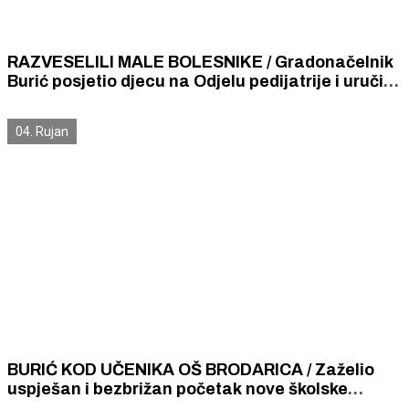
RAZVESELILI MALE BOLESNIKE / Gradonačelnik
Burić posjetio djecu na Odjelu pedijatrije i uručio
im darove
04. Rujan
BURIĆ KOD UČENIKA OŠ BRODARICA / Zaželio
uspješan i bezbrižan početak nove školske
godine gradonačelnik je zaželio svim šibenskim