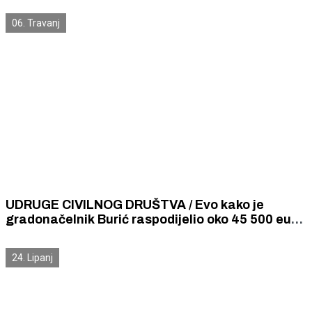
školarcima, njihovim roditeljima, nastavnicima te
06. Travanj
školskim djelatnicima
UDRUGE CIVILNOG DRUŠTVA / Evo kako je
gradonačelnik Burić raspodijelio oko 45 500 eura
udrugama civilnog društva
24. Lipanj