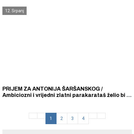
12. Srpanj
PRIJEM ZA ANTONIJA ŠARŠANSKOG /
Ambiciozni i vrijedni zlatni parakarataš želio bi i
na Olimpijadu, Gradonačelnik mu čestitao na
dosadašnjim uspjesima
1
2
3
4