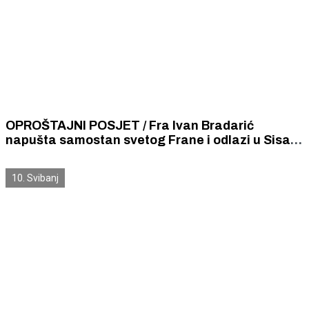
OPROŠTAJNI POSJET / Fra Ivan Bradarić
napušta samostan svetog Frane i odlazi u Sisak,
primio ga gradonačelnik Burić
10. Svibanj