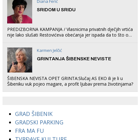
Diana Ferić
SRIDOM U SRIDU
PREDIZBORNA KAMPANJA / Vlasnicima privatnih dječjih vrtića
nije lako slušati Restovićeva obećanja jer ispada da to što oni
rade u Šibeniku ne postoji
Karmen Jelčić
GRINTANJA ŠIBENSKE NEVISTE
ŠIBENSKA NEVISTA OPET GRINTA:Slučaj AS EKO ili je li u
Šibeniku vuk pojeo magare, a profit ljubav prema životinjama?
GRAD ŠIBENIK
GRADSKI PARKING
FRA MA FU
TVRĐAVE KULTURE