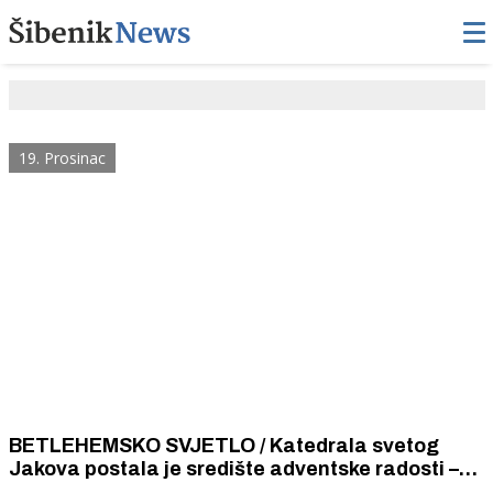
19. Prosinac
BETLEHEMSKO SVJETLO / Katedrala svetog
Jakova postala je središte adventske radosti –
obasjalo ju je Betlehemsko svjetlo - svjetlo mira,