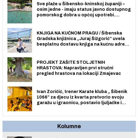
Sve plaže u Šibensko-kninskoj županiji –
osim jedne - imaju status javno dostupnog
pomorskog dobra u općoj upotrebi.
Pristup je slobodan i besplatan za sve
građane i posjetitelje.
KNJIGA NA KUĆNOM PRAGU / Šibenska
Gradska knjižnica „Juraj Šižgorić” uvela
besplatnu dostavu knjiga na kućnu adresu
električnim biciklom.
PROJEKT ZAŠITE STOLJETNIH
HRASTOVA: Napravljen prvi stručni
pregled hrastova na lokaciji Zmajevac
Ivan Zoričić, trener Karate kluba „ Šibenik
1066” za djecu iz kvarta pretvorio svoju
garažu u igraonicu, postavio ljuljačke i
trampolin i organizirao dječje ljetno kino.
Kolumne