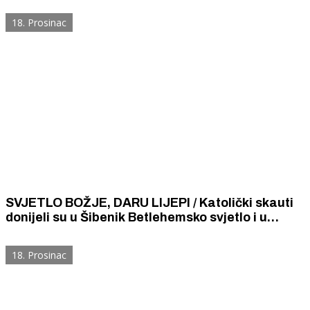
nade, dobrote i ljubavi.
18. Prosinac
SVJETLO BOŽJE, DARU LIJEPI / Katolički skauti
donijeli su u Šibenik Betlehemsko svjetlo i u
katedrali svetog Jakova predali ga šibenskom
biskupu Tomislavu Rogiću.
18. Prosinac