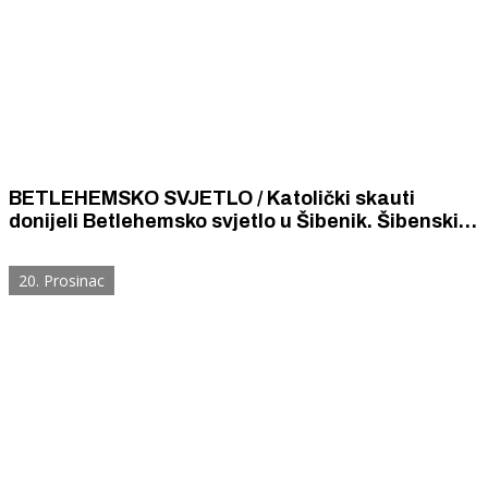
BETLEHEMSKO SVJETLO / Katolički skauti
donijeli Betlehemsko svjetlo u Šibenik. Šibenski
biskup pozvao na molitvu za mir u Svetoj Zemlji i
Betlehemu.
20. Prosinac