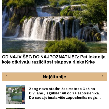
OD NAJVIŠEG DO NAJPOZNATIJEG: Pet lokacija
koje otkrivaju različitost slapova rijeke Krke
Najčitanije
Zbog nove statističke metode Općina
Civljane „izgubila” 46 od 74 zaposlenika.
Do sada je imala više zaposlenika nego
radno sposobnih osoba među svojih 170
stanovnika.