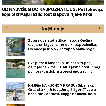
OD NAJVIŠEG DO NAJPOZNATIJEG: Pet lokacija
koje otkrivaju različitost slapova rijeke Krke
Najčitanije
Zbog nove statističke metode Općina
Civljane „izgubila” 46 od 74 zaposlenika.
Do sada je imala više zaposlenika nego
radno sposobnih osoba među svojih 170
stanovnika.
Sve plaže u Šibensko-kninskoj županiji –
osim jedne - imaju status javno dostupnog
pomorskog dobra u općoj upotrebi.
Pristup je slobodan i besplatan za sve
građane i posjetitelje.
KNJIGA NA KUĆNOM PRAGU / Šibenska
Gradska knjižnica „Juraj Šižgorić” uvela
besplatnu dostavu knjiga na kućnu adresu
električnim biciklom.