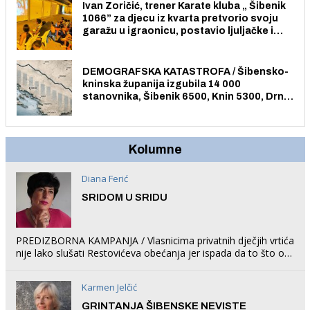
Ivan Zoričić, trener Karate kluba „ Šibenik
1066” za djecu iz kvarta pretvorio svoju
garažu u igraonicu, postavio ljuljačke i
trampolin i organizirao dječje ljetno kino.
DEMOGRAFSKA KATASTROFA / Šibensko-
kninska županija izgubila 14 000
stanovnika, Šibenik 6500, Knin 5300, Drniš
1758, Skradin 625, Vodice 275...
Kolumne
Diana Ferić
SRIDOM U SRIDU
PREDIZBORNA KAMPANJA / Vlasnicima privatnih dječjih vrtića
nije lako slušati Restovićeva obećanja jer ispada da to što oni
rade u Šibeniku ne postoji
Karmen Jelčić
GRINTANJA ŠIBENSKE NEVISTE