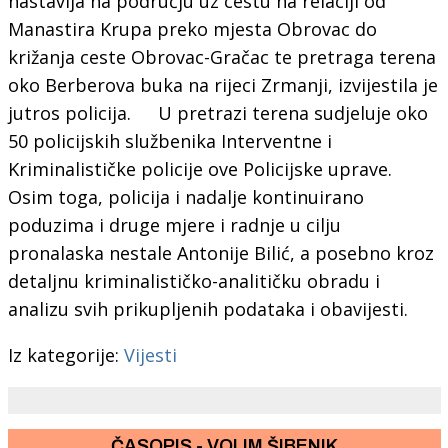
nastavlja na području uz cestu na relaciji od
Manastira Krupa preko mjesta Obrovac do
križanja ceste Obrovac-Gračac te pretraga terena
oko Berberova buka na rijeci Zrmanji, izvijestila je
jutros policija. U pretrazi terena sudjeluje oko
50 policijskih službenika Interventne i
Kriminalističke policije ove Policijske uprave.
Osim toga, policija i nadalje kontinuirano
poduzima i druge mjere i radnje u cilju
pronalaska nestale Antonije Bilić, a posebno kroz
detaljnu kriminalističko-analitičku obradu i
analizu svih prikupljenih podataka i obavijesti.
Iz kategorije:
Vijesti
ČASOPIS - VOLIM ŠIBENIK