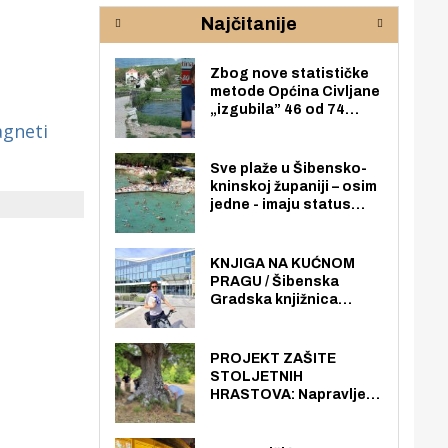
rijeke Krke
sud
Najčitanije
pod
zaj
Zbog nove statističke
metode Općina Civljane
„izgubila” 46 od 74
gneti
zaposlenika. Do sada je
imala više zaposlenika
nego radno sposobnih
Sve plaže u Šibensko-
osoba među svojih 170
kninskoj županiji – osim
stanovnika.
jedne - imaju status
javno dostupnog
pomorskog dobra u
općoj upotrebi. Pristup
KNJIGA NA KUĆNOM
je slobodan i besplatan
PRAGU / Šibenska
za sve građane i
Gradska knjižnica
posjetitelje.
„Juraj Šižgorić” uvela
besplatnu dostavu
knjiga na kućnu adresu
PROJEKT ZAŠITE
električnim biciklom.
STOLJETNIH
HRASTOVA: Napravljen
prvi stručni pregled
hrastova na lokaciji