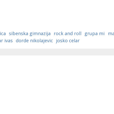
a
ica
sibenska gimnazija
rock and roll
grupa mi
ma
r ivas
dorde nikolajevic
josko celar