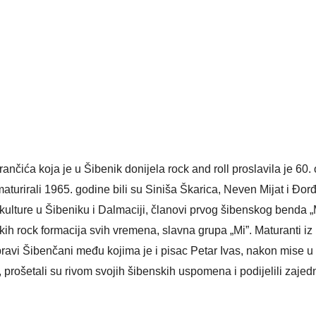
čića koja je u Šibenik donijela rock and roll proslavila je 60. 
turirali 1965. godine bili su Siniša Škarica, Neven Mijat i Đor
k kulture u Šibeniku i Dalmaciji, članovi prvog šibenskog benda „
skih rock formacija svih vremena, slavna grupa „Mi”.
Maturanti iz
 pravi Šibenčani među kojima je i pisac Petar Ivas, nakon mise u
 prošetali su rivom svojih šibenskih uspomena i podijelili zajed
 Krke iz prve ruke -
Šibenik spreman za dol
ostel Titius u
električnih autobusa: i
NP Krka u
12 punionica na kolodvo