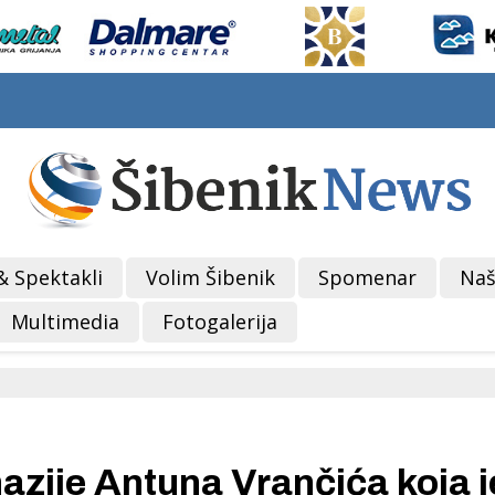
& Spektakli
Volim Šibenik
Spomenar
Naš
Multimedia
Fotogalerija
zije Antuna Vrančića koja j