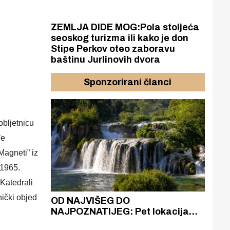
ZEMLJA DIDE MOG:Pola stoljeća
seoskog turizma ili kako je don
Stipe Perkov oteo zaboravu
baštinu Jurlinovih dvora
Sponzorirani članci
obljetnicu
đe
Magneti” iz
 1965.
 Katedrali
nički objed
azak
OD NAJVIŠEG DO
ZA
zgrađeno
NAJPOZNATIJEG: Pet lokacija
AKA
ru
koje otkrivaju različitost slapova
isku