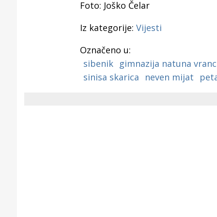
Puljanim
Foto: Joško Čelar
Iz kategorije:
Vijesti
Označeno u:
sibenik
gimnazija natuna vranc
sinisa skarica
neven mijat
peta