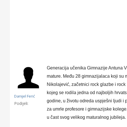
Generacija učenika Gimnazije Antuna Vran
mature. Među 28 gimnazijalaca koji su ma
Nikolajević, začetnici rock glazbe i roc
kojeg se rodila jedna od najboljih hrvat
Danijel Ferić
godine, u životu odreda uspješni ljudi i
Podijeli:
za umrle profesore i gimnazijske kolege,
Gornji tok
Otkrijte h
u čast svog velikog maturalnog jubileja.
edukativnom kampusu 