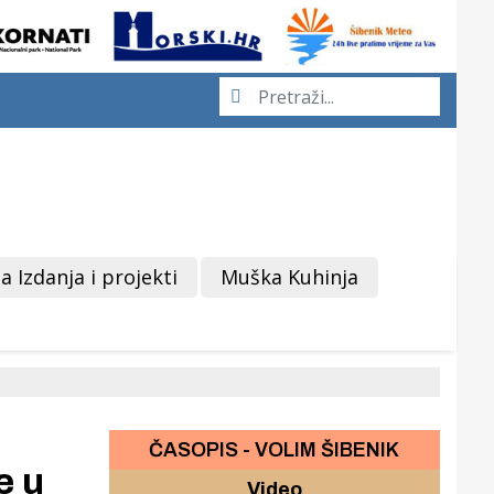
a Izdanja i projekti
Muška Kuhinja
ČASOPIS - VOLIM ŠIBENIK
e u
Video