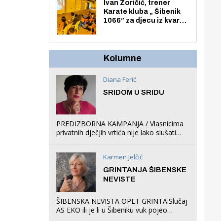
Zmajevac
Ivan Zoričić, trener
Karate kluba „ Šibenik
1066” za djecu iz kvarta
pretvorio svoju garažu
u igraonicu, postavio
ljuljačke i trampolin i
organizirao dječje
Kolumne
ljetno kino.
Diana Ferić
SRIDOM U SRIDU
PREDIZBORNA KAMPANJA / Vlasnicima
privatnih dječjih vrtića nije lako slušati
Restovićeva obećanja jer ispada da to
što oni rade u Šibeniku ne postoji
Karmen Jelčić
GRINTANJA ŠIBENSKE
NEVISTE
ŠIBENSKA NEVISTA OPET GRINTA:Slučaj
AS EKO ili je li u Šibeniku vuk pojeo
magare, a profit ljubav prema