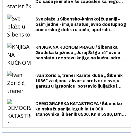
Do sada je imala više zaposlenika nego
radno sposobnih osoba među svojih 170
stanovnika.
Sve plaže u Šibensko-kninskoj županiji –
osim jedne - imaju status javno dostupnog
pomorskog dobra u općoj upotrebi.
Pristup je slobodan i besplatan za sve
građane i posjetitelje.
KNJIGA NA KUĆNOM PRAGU / Šibenska
Gradska knjižnica „Juraj Šižgorić” uvela
besplatnu dostavu knjiga na kućnu adresu
električnim biciklom.
Ivan Zoričić, trener Karate kluba „ Šibenik
1066” za djecu iz kvarta pretvorio svoju
garažu u igraonicu, postavio ljuljačke i
trampolin i organizirao dječje ljetno kino.
DEMOGRAFSKA KATASTROFA / Šibensko-
kninska županija izgubila 14 000
stanovnika, Šibenik 6500, Knin 5300, Drniš
1758, Skradin 625, Vodice 275...