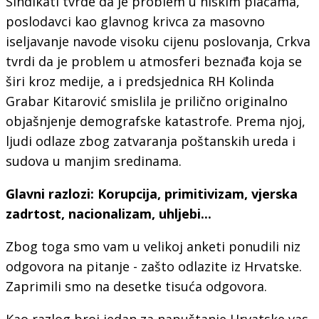
Sindikati tvrde da je problem u niskim plaćama,
poslodavci kao glavnog krivca za masovno
iseljavanje navode visoku cijenu poslovanja, Crkva
tvrdi da je problem u atmosferi beznađa koja se
širi kroz medije, a i predsjednica RH Kolinda
Grabar Kitarović smislila je prilično originalno
objašnjenje demografske katastrofe. Prema njoj,
ljudi odlaze zbog zatvaranja poštanskih ureda i
sudova u manjim sredinama.
Glavni razlozi: Korupcija, primitivizam, vjerska
zadrtost, nacionalizam, uhljebi...
Zbog toga smo vam u velikoj anketi ponudili niz
odgovora na pitanje - zašto odlazite iz Hrvatske.
Zaprimili smo na desetke tisuća odgovora.
Kao razlog broj jedan za napuštanje Hrvatske vas