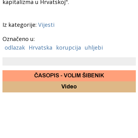
kapitalizma u Hrvatskoj".
Iz kategorije:
Vijesti
Označeno u:
odlazak
Hrvatska
korupcija
uhljebi
ČASOPIS - VOLIM ŠIBENIK
Video