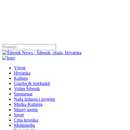
Vijesti
Hrvatska
Kultura
Glazba & Spektakli
Volim Šibenik
Spomenar
Naša Izdanja i projekti
Muška Kuhinja
Muzej sporta
Sport
Crna kronika
Multimedia