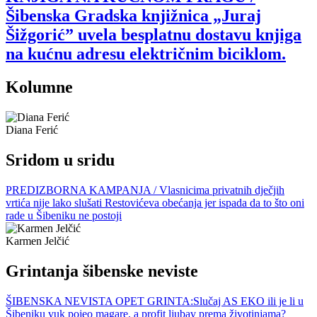
Šibenska Gradska knjižnica „Juraj
Šižgorić” uvela besplatnu dostavu knjiga
na kućnu adresu električnim biciklom.
Kolumne
Diana Ferić
Sridom u sridu
PREDIZBORNA KAMPANJA / Vlasnicima privatnih dječjih
vrtića nije lako slušati Restovićeva obećanja jer ispada da to što oni
rade u Šibeniku ne postoji
Karmen Jelčić
Grintanja šibenske neviste
ŠIBENSKA NEVISTA OPET GRINTA:Slučaj AS EKO ili je li u
Šibeniku vuk pojeo magare, a profit ljubav prema životinjama?