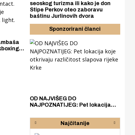
seoskog turizma ili kako je don
Stipe Perkov oteo zaboravu
baštinu Jurlinovih dvora
Sponzorirani članci
Lambaša
kboxingu
ntact.
anje
 light.
azak
OD NAJVIŠEG DO
ZA
zgrađeno
NAJPOZNATIJEG: Pet lokacija
AKA
ru
koje otkrivaju različitost slapova
isku
rijeke Krke
sud
Najčitanije
pod
zaj