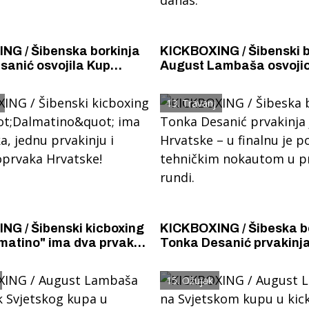
 borkinja
KICKBOXING / Šibenski 
sanić osvojila Kup
August Lambaša osvojio
kup, a Tonka Desanić za titulu
raća s dva osvojena
osvajačice Europskog ku
13. Travanj
danas.
NG / Šibenski kicboxing
KICKBOXING / Šibeska borkinja
matino" ima dva prvaka,
Tonka Desanić prvakinja
akinju i jednog doprvaka
Hrvatske – u finalnu je po
!
tehničkim nokautom u prv
15. Ožujak