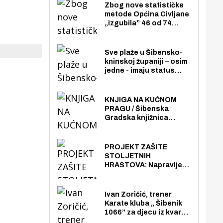
Zbog nove statističke
metode Općina Civljane
„izgubila” 46 od 74
zaposlenika. Do sada je
imala više zaposlenika
nego radno sposobnih
Sve plaže u Šibensko-
osoba među svojih 170
kninskoj županiji – osim
stanovnika.
jedne - imaju status
javno dostupnog
pomorskog dobra u
općoj upotrebi. Pristup
KNJIGA NA KUĆNOM
je slobodan i besplatan
PRAGU / Šibenska
za sve građane i
Gradska knjižnica
posjetitelje.
„Juraj Šižgorić” uvela
besplatnu dostavu
knjiga na kućnu adresu
PROJEKT ZAŠITE
električnim biciklom.
STOLJETNIH
HRASTOVA: Napravljen
prvi stručni pregled
hrastova na lokaciji
Zmajevac
Ivan Zoričić, trener
Karate kluba „ Šibenik
1066” za djecu iz kvarta
pretvorio svoju garažu