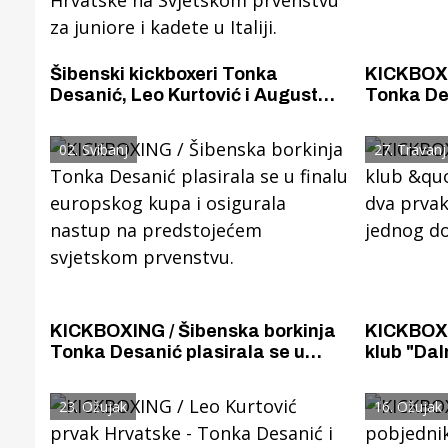
Šibenski kickboxeri Tonka
KICKBOXING / Šibenska
Desanić, Leo Kurtović i August
Tonka De
Lambaša pozvani su u
Europe. „Dalmatino“ se s Kupa
nacionalnu reprezentaciju. Branit
Europe v
02. Svibanj
27. Travanj
će boje Hrvatske na Svjetskom
zlata.
prvenstvu za juniore i kadete u
Italiji.
KICKBOXING / Šibenska borkinja
KICKBOXI
Tonka Desanić plasirala se u
klub "Dal
finalu europskog kupa i osigurala
jednu prv
nastup na predstojećem
Hrvatske
23. Ožujak
16. Ožujak
svjetskom prvenstvu.