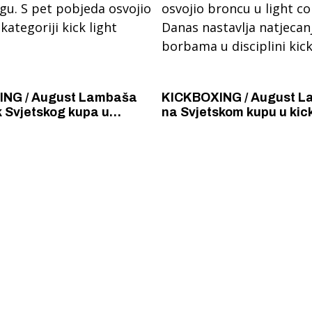
NG / August Lambaša
KICKBOXING / August 
 Svjetskog kupa u
na Svjetskom kupu u kic
 pobjeda
osvojio broncu u light co
 zlato u kategoriji kick
Danas nastavlja natjec
borbama u disciplini kick
 Krke iz prve ruke -
Šibenik spreman za dol
ostel Titius u
električnih autobusa: i
NP Krka u
12 punionica na kolodvo
a