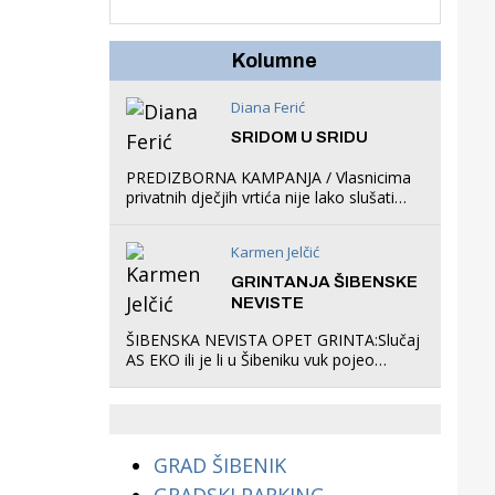
u igraonicu, postavio
ljuljačke i trampolin i
organizirao dječje
Kolumne
ljetno kino.
Diana Ferić
SRIDOM U SRIDU
PREDIZBORNA KAMPANJA / Vlasnicima
privatnih dječjih vrtića nije lako slušati
Restovićeva obećanja jer ispada da to
što oni rade u Šibeniku ne postoji
Karmen Jelčić
GRINTANJA ŠIBENSKE
NEVISTE
ŠIBENSKA NEVISTA OPET GRINTA:Slučaj
AS EKO ili je li u Šibeniku vuk pojeo
magare, a profit ljubav prema
životinjama?
GRAD ŠIBENIK