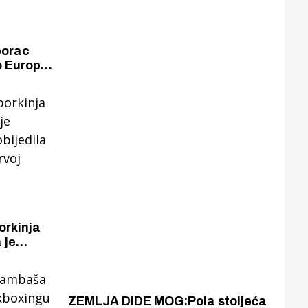
borac
 Europski
pa bori
 je
bijedila
oj rundi.
ZEMLJA DIDE MOG:Pola stoljeća