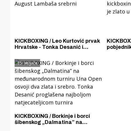
KICKBOXING / Leo Kurtović prvak
KICKBOXI
Hrvatske - Tonka Desanić i
pobjednik
August Lambaša srebrni
kickboxingu. S pet
osvojio je
15. Veljača
light
Gornji tok
Otkrijte h
edukativnom kampusu 
Puljanim
KICKBOXING / Borkinje i borci
šibenskog „Dalmatina” na
međunarodnom turniru Una Open