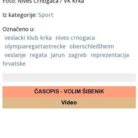
Foto: Nives Crnogaća / VK Krka
Iz kategorije:
Sport
Označeno u:
veslacki klub krka
nives crnogaca
olympiaregattastrecke
oberschleißheim
veslanje
regata
Jarun
zagreb
reprezentacija
hrvatske
ČASOPIS - VOLIM ŠIBENIK
Video