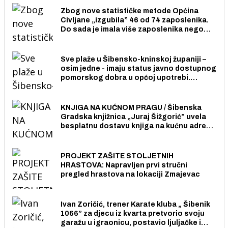
Zbog nove statističke metode Općina
Civljane „izgubila” 46 od 74 zaposlenika.
Do sada je imala više zaposlenika nego
radno sposobnih osoba među svojih 170
stanovnika.
Sve plaže u Šibensko-kninskoj županiji –
osim jedne - imaju status javno dostupnog
pomorskog dobra u općoj upotrebi.
Pristup je slobodan i besplatan za sve
građane i posjetitelje.
KNJIGA NA KUĆNOM PRAGU / Šibenska
Gradska knjižnica „Juraj Šižgorić” uvela
besplatnu dostavu knjiga na kućnu adresu
električnim biciklom.
PROJEKT ZAŠITE STOLJETNIH
HRASTOVA: Napravljen prvi stručni
pregled hrastova na lokaciji Zmajevac
Ivan Zoričić, trener Karate kluba „ Šibenik
1066” za djecu iz kvarta pretvorio svoju
garažu u igraonicu, postavio ljuljačke i