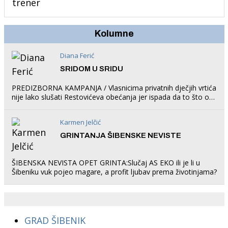
trampolin i organizirao dječje ljetno kino.
Kolumne
Diana Ferić
SRIDOM U SRIDU
PREDIZBORNA KAMPANJA / Vlasnicima privatnih dječjih vrtića
nije lako slušati Restovićeva obećanja jer ispada da to što oni
rade u Šibeniku ne postoji
Karmen Jelčić
GRINTANJA ŠIBENSKE NEVISTE
ŠIBENSKA NEVISTA OPET GRINTA:Slučaj AS EKO ili je li u
Šibeniku vuk pojeo magare, a profit ljubav prema životinjama?
GRAD ŠIBENIK