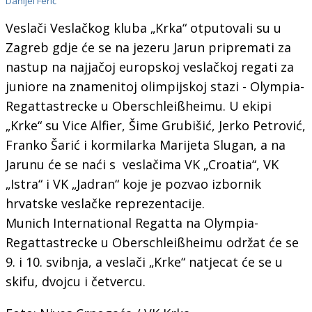
Danijel Ferić
Veslači Veslačkog kluba „Krka“ otputovali su u
Zagreb gdje će se na jezeru Jarun pripremati za
nastup na najjačoj europskoj veslačkoj regati za
juniore na znamenitoj olimpijskoj stazi - Olympia-
Regattastrecke u Oberschleißheimu. U ekipi
„Krke“ su Vice Alfier, Šime Grubišić, Jerko Petrović,
Franko Šarić i kormilarka Marijeta Slugan, a na
Jarunu će se naći s veslačima VK „Croatia“, VK
„Istra“ i VK „Jadran“ koje je pozvao izbornik
hrvatske veslačke reprezentacije.
Munich International Regatta na Olympia-
Regattastrecke u Oberschleißheimu održat će se
9. i 10. svibnja, a veslači „Krke“ natjecat će se u
skifu, dvojcu i četvercu.