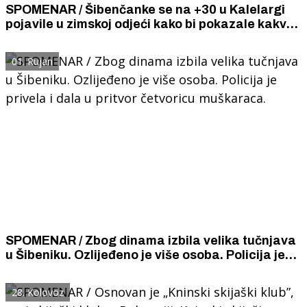
SPOMENAR / Šibenčanke se na +30 u Kalelargi
pojavile u zimskoj odjeći kako bi pokazale kakve
će modne trendove slijediti ove zime.
01. Rujan
SPOMENAR / Zbog dinama izbila velika tučnjava
u Šibeniku. Ozlijeđeno je više osoba. Policija je
privela i dala u pritvor četvoricu muškaraca.
28. Kolovoz