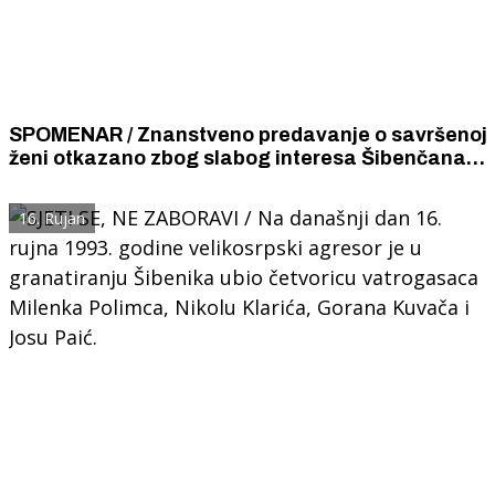
SPOMENAR / Znanstveno predavanje o savršenoj
ženi otkazano zbog slabog interesa Šibenčana i
jakog otpora Pokreta za ženska prava.
16. Rujan