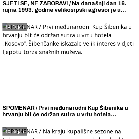
SJETI SE, NE ZABORAVI / Na današnji dan 16.
rujna 1993. godine velikosrpski agresor je u
granatiranju Šibenika ubio četvoricu
vatrogasaca Milenka Polimca, Nikolu Klarića,
14. Rujan
Gorana Kuvača i Josu Paić.
SPOMENAR / Prvi međunarodni Kup Šibenika u
hrvanju bit će održan sutra u vrtu hotela
„Kosovo”. Šibenčanke iskazale velik interes
vidjeti ljepotu torza snažnih muževa.
10. Rujan