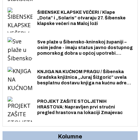
stanovnika.
ŠIBENSKE KLAPSKE VEČERI / Klape
„Dota” i „Solaris” otvaraju 27. Šibenske
klapske večeri na Maloj loži
Sve plaže u Šibensko-kninskoj županiji –
osim jedne - imaju status javno dostupnog
pomorskog dobra u općoj upotrebi.
Pristup je slobodan i besplatan za sve
građane i posjetitelje.
KNJIGA NA KUĆNOM PRAGU / Šibenska
Gradska knjižnica „Juraj Šižgorić” uvela
besplatnu dostavu knjiga na kućnu adresu
električnim biciklom.
PROJEKT ZAŠITE STOLJETNIH
HRASTOVA: Napravljen prvi stručni
pregled hrastova na lokaciji Zmajevac
Kolumne