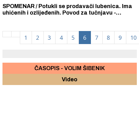
SPOMENAR / Potukli se prodavači lubenica. Ima
uhićenih i ozlijeđenih. Povod za tučnjavu -
prodaja lubenica na fete.
1
2
3
4
5
6
7
8
9
10
ČASOPIS - VOLIM ŠIBENIK
Video