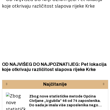
OD NAJVIŠEG DO NAJPOZNATIJEG: Pet lokacija
koje otkrivaju različitost slapova rijeke Krke
Najčitanije
Zbog nove statističke metode Općina
Civljane „izgubila” 46 od 74 zaposlenika.
Do sada je imala više zaposlenika nego
radno sposobnih osoba među svojih 170