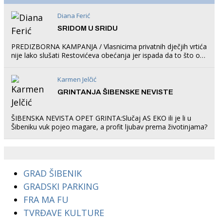
Diana Ferić
SRIDOM U SRIDU
PREDIZBORNA KAMPANJA / Vlasnicima privatnih dječjih vrtića
nije lako slušati Restovićeva obećanja jer ispada da to što oni
rade u Šibeniku ne postoji
Karmen Jelčić
GRINTANJA ŠIBENSKE NEVISTE
ŠIBENSKA NEVISTA OPET GRINTA:Slučaj AS EKO ili je li u
Šibeniku vuk pojeo magare, a profit ljubav prema životinjama?
GRAD ŠIBENIK
GRADSKI PARKING
FRA MA FU
TVRĐAVE KULTURE