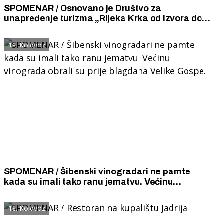
SPOMENAR / Osnovano je Društvo za
unapređenje turizma „Rijeka Krka od izvora do
ušća” koje će štititi cijelo porječje Krke i
omogućiti neškodljivo posjećivanje prirodnih
19. Kolovoz
ljepota.
SPOMENAR / Šibenski vinogradari ne pamte
kada su imali tako ranu jematvu. Većinu
vinograda obrali su prije blagdana Velike Gospe.
18. Kolovoz