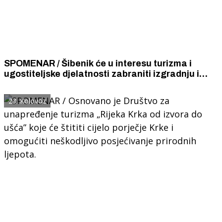
SPOMENAR / Šibenik će u interesu turizma i
ugostiteljske djelatnosti zabraniti izgradnju i
otvaranje velikih trgovačkih robnih kuća koje
financira strani kapital.
23. Kolovoz