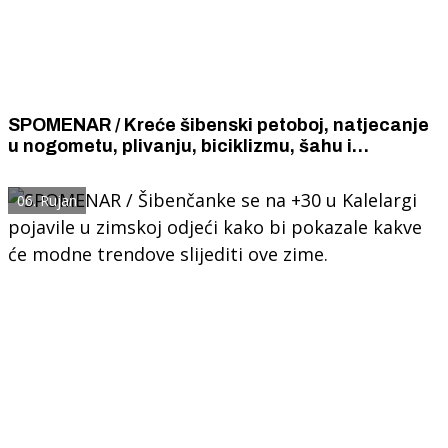
SPOMENAR / Kreće šibenski petoboj, natjecanje
u nogometu, plivanju, biciklizmu, šahu i
recitiranju poezije.
06. Rujan