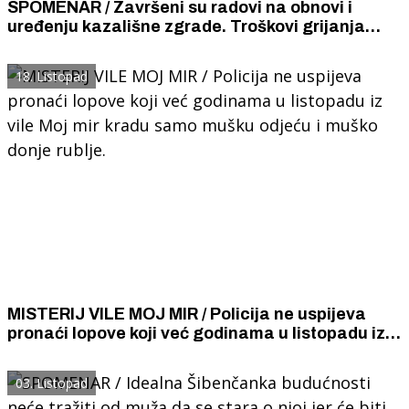
SPOMENAR / Završeni su radovi na obnovi i
uređenju kazališne zgrade. Troškovi grijanja
kazališta bit će upola manji nego do sada.
18. Listopad
MISTERIJ VILE MOJ MIR / Policija ne uspijeva
pronaći lopove koji već godinama u listopadu iz
vile Moj mir kradu samo mušku odjeću i muško
donje rublje.
03. Listopad