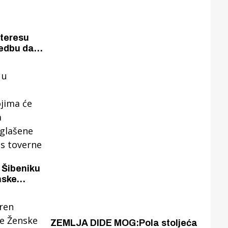
nteresu
redbu da
voda smiju
 se tada u
.
nske
rotstaviti
hrvatski
radara i
ZEMLJA DIDE MOG:Pola stoljeća