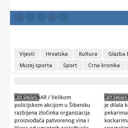
Vijesti
Hrvatska
Kultura
Glazba 
Muzej sporta
Sport
Crna kronika
10. Svibanj
07. Svibanj