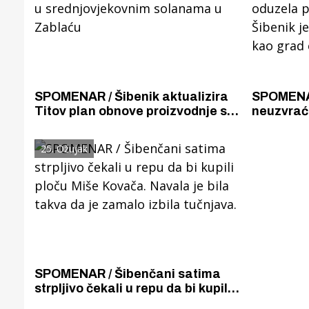
SPOMENAR / Šibenik aktualizira
SPOMENAR
Titov plan obnove proizvodnje soli
neuzvraće
u srednjovjekovnim solanama u
oduzela 
Zablaću
Šibenik j
25. Ožujak
glas kao 
muškara
Gornji tok
Otkrijte h
edukativnom kampusu 
Puljanim
SPOMENAR / Šibenčani satima
strpljivo čekali u repu da bi kupili
ploču Miše Kovača. Navala je bila