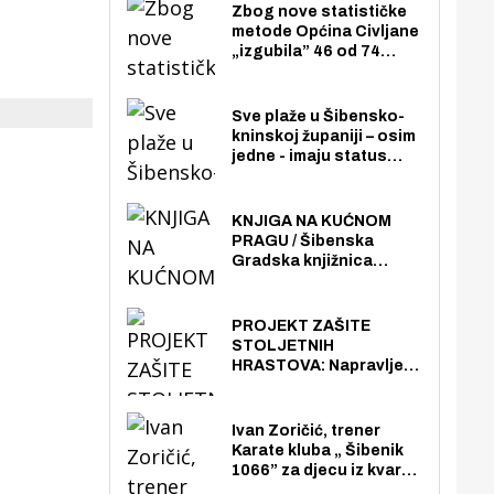
Zbog nove statističke
metode Općina Civljane
„izgubila” 46 od 74
zaposlenika. Do sada je
imala više zaposlenika
nego radno sposobnih
Sve plaže u Šibensko-
osoba među svojih 170
kninskoj županiji – osim
stanovnika.
jedne - imaju status
javno dostupnog
pomorskog dobra u
općoj upotrebi. Pristup
KNJIGA NA KUĆNOM
je slobodan i besplatan
PRAGU / Šibenska
za sve građane i
Gradska knjižnica
posjetitelje.
„Juraj Šižgorić” uvela
besplatnu dostavu
knjiga na kućnu adresu
PROJEKT ZAŠITE
električnim biciklom.
STOLJETNIH
HRASTOVA: Napravljen
prvi stručni pregled
hrastova na lokaciji
Zmajevac
Ivan Zoričić, trener
Karate kluba „ Šibenik
1066” za djecu iz kvarta
pretvorio svoju garažu