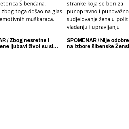
 / Zbog nesretne i
SPOMENAR / Nije odobre
ne ljubavi život su si
na izbore šibenske Žens
petorica Šibenčana.
stranke koja se bori za
e zbog toga došao na
punopravno i punovažno
grad emotivnih
sudjelovanje žena u polit
ca.
vladanju i upravljanju
 Krke iz prve ruke -
Šibenik spreman za dol
ostel Titius u
električnih autobusa: i
NP Krka u
12 punionica na kolodvo
a