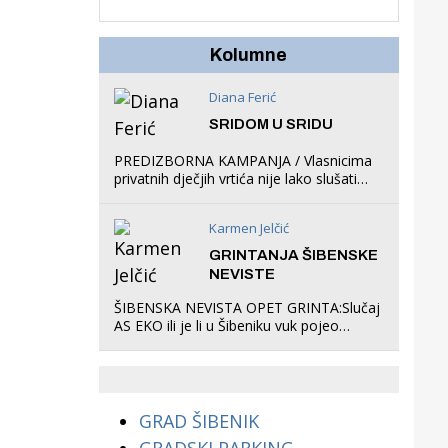
u igraonicu, postavio
ljuljačke i trampolin i
organizirao dječje
Kolumne
ljetno kino.
Diana Ferić
SRIDOM U SRIDU
PREDIZBORNA KAMPANJA / Vlasnicima
privatnih dječjih vrtića nije lako slušati
Restovićeva obećanja jer ispada da to
što oni rade u Šibeniku ne postoji
Karmen Jelčić
GRINTANJA ŠIBENSKE
NEVISTE
ŠIBENSKA NEVISTA OPET GRINTA:Slučaj
AS EKO ili je li u Šibeniku vuk pojeo
magare, a profit ljubav prema
životinjama?
GRAD ŠIBENIK