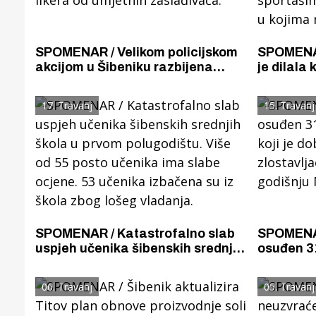
SPOMENAR / Velikom policijskom
SPOMENAR
akcijom u Šibeniku razbijena
je dilala
zločinka organizacija
pekarima
proizvođača patvorenog vina i
kockarim
17. Travanj
15. Travanj
likera od umjetnih zaslađivača.
sportašim
poduzeća 
rade noć
SPOMENAR / Katastrofalno slab
SPOMENAR
uspjeh učenika šibenskih srednjih
osuđen 3
škola u prvom polugodištu. Više
J.B. koji
od 55 posto učenika ima slabe
zlostavlj
06. Travanj
05. Travanj
ocjene. 53 učenika izbačena su iz
godišnju 
škola zbog lošeg vladanja.