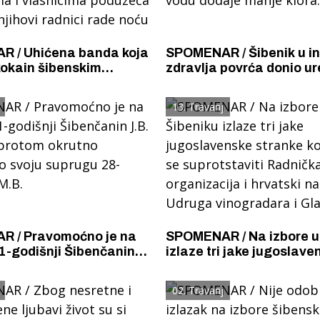
 / Uhićena banda koja
SPOMENAR / Šibenik u i
 kokain šibenskim
zdravlja povrća donio u
, prostitutkama,
se vrtovi vodom iz vodo
a, noćnim čuvarima,
zalijevati samo noću jer
13. Travanj
a i vlasnicima
vodu dodaje manje klora
u kojima njihovi radnici
u
 / Pravomoćno je na
SPOMENAR / Na izbore u Šibeniku
1-godišnji Šibenčanin
izlaze tri jake jugoslave
 je dobrotom okrutno
stranke kojima će se sup
ao svoju suprugu 28-
Radnička organizacija i 
02. Travanj
M.B.
naglašene Udruga vinog
Glas toverne