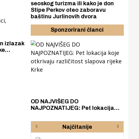
seoskog turizma ili kako je don
Stipe Perkov oteo zaboravu
baštinu Jurlinovih dvora
Sponzorirani članci
n izlazak
ke
ici,
azak
OD NAJVIŠEG DO
ZA
zgrađeno
NAJPOZNATIJEG: Pet lokacija
AKA
ru
koje otkrivaju različitost slapova
isku
rijeke Krke
sud
Najčitanije
pod
zaj