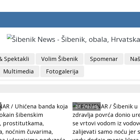
& Spektakli
Volim Šibenik
Spomenar
Naš
Multimedia
Fotogalerija
23. Travanj