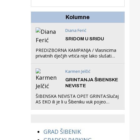
u igraonicu, postavio
ljuljačke i trampolin i
organizirao dječje
Kolumne
ljetno kino.
Diana Ferić
SRIDOM U SRIDU
PREDIZBORNA KAMPANJA / Vlasnicima
privatnih dječjih vrtića nije lako slušati
Restovićeva obećanja jer ispada da to
što oni rade u Šibeniku ne postoji
Karmen Jelčić
GRINTANJA ŠIBENSKE
NEVISTE
ŠIBENSKA NEVISTA OPET GRINTA:Slučaj
AS EKO ili je li u Šibeniku vuk pojeo
magare, a profit ljubav prema
životinjama?
GRAD ŠIBENIK