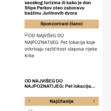
seoskog turizma ili kako je don
Stipe Perkov oteo zaboravu
baštinu Jurlinovih dvora
Sponzorirani članci
azak
OD NAJVIŠEG DO
ZA
zgrađeno
NAJPOZNATIJEG: Pet lokacija
AKA
ru
koje otkrivaju različitost slapova
isku
rijeke Krke
sud
Najčitanije
pod
zaj