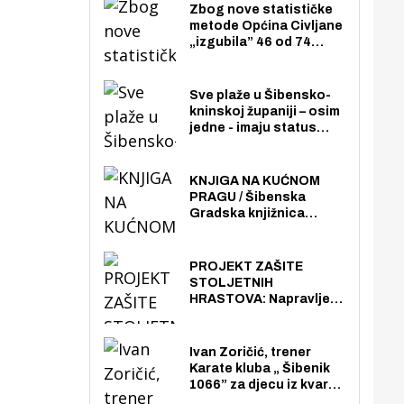
Zbog nove statističke
metode Općina Civljane
„izgubila” 46 od 74
zaposlenika. Do sada je
imala više zaposlenika
nego radno sposobnih
Sve plaže u Šibensko-
osoba među svojih 170
kninskoj županiji – osim
stanovnika.
jedne - imaju status
javno dostupnog
pomorskog dobra u
općoj upotrebi. Pristup
KNJIGA NA KUĆNOM
je slobodan i besplatan
PRAGU / Šibenska
za sve građane i
Gradska knjižnica
posjetitelje.
„Juraj Šižgorić” uvela
besplatnu dostavu
knjiga na kućnu adresu
PROJEKT ZAŠITE
električnim biciklom.
STOLJETNIH
HRASTOVA: Napravljen
prvi stručni pregled
hrastova na lokaciji
Zmajevac
Ivan Zoričić, trener
Karate kluba „ Šibenik
1066” za djecu iz kvarta
pretvorio svoju garažu