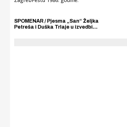
SPOMENAR / Pjesma „San“ Željka
Petreša i Duška Trlaje u izvedbi
pjevačice Sandre Steić bila je
jedna od najljepših pjesama
izvedenih na ZagrebFestu 1986.
godine.