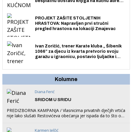
besplatnu dostavu knjiga na kućnu adresu
električnim biciklom.
PROJEKT ZAŠITE STOLJETNIH
HRASTOVA: Napravljen prvi stručni
pregled hrastova na lokaciji Zmajevac
Ivan Zoričić, trener Karate kluba „ Šibenik
1066” za djecu iz kvarta pretvorio svoju
garažu u igraonicu, postavio ljuljačke i
trampolin i organizirao dječje ljetno kino.
Kolumne
Diana Ferić
SRIDOM U SRIDU
PREDIZBORNA KAMPANJA / Vlasnicima privatnih dječjih vrtića
nije lako slušati Restovićeva obećanja jer ispada da to što oni
rade u Šibeniku ne postoji
Karmen Jelčić