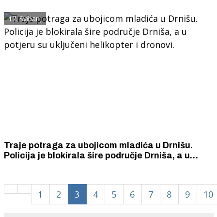
uočite Aleksića ne približavajte mu se jer je
opasna i vjerojatno naoružana.
17. Svibanj
Traje potraga za ubojicom mladića u Drnišu.
Policija je blokirala šire područje Drniša, a u
potjeru su uključeni helikopter i dronovi.
1
2
3
4
5
6
7
8
9
10