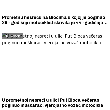
Prometnu nesreću na Biocima u kojoj je poginuo
38 - godišnji motociklist skrivila je 44 -godišnja
vozačica automobila gospićkih registracijskih
oznaka
28. Svibanj
U prometnoj nesreći u ulici Put Bioca večeras
poginuo muškarac, vjerojatno vozač motocikla