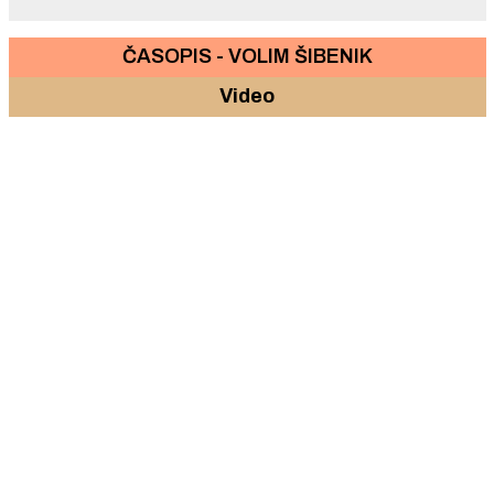
ČASOPIS - VOLIM ŠIBENIK
Video