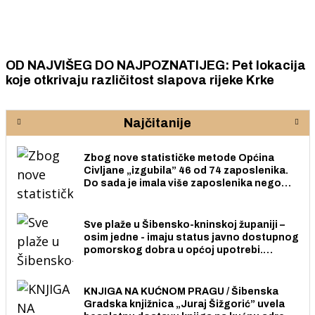
OD NAJVIŠEG DO NAJPOZNATIJEG: Pet lokacija
koje otkrivaju različitost slapova rijeke Krke
Najčitanije
Zbog nove statističke metode Općina
Civljane „izgubila” 46 od 74 zaposlenika.
Do sada je imala više zaposlenika nego
radno sposobnih osoba među svojih 170
stanovnika.
Sve plaže u Šibensko-kninskoj županiji –
osim jedne - imaju status javno dostupnog
pomorskog dobra u općoj upotrebi.
Pristup je slobodan i besplatan za sve
građane i posjetitelje.
KNJIGA NA KUĆNOM PRAGU / Šibenska
Gradska knjižnica „Juraj Šižgorić” uvela