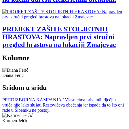
PROJEKT ZAŠITE STOLJETNIH
HRASTOVA: Napravljen prvi stručni
pregled hrastova na lokaciji Zmajevac
Kolumne
Diana Ferić
Sridom u sridu
PREDIZBORNA KAMPANJA / Vlasnicima privatnih dječjih
vrtića nije lako slušati Restovićeva obećanja jer ispada da to što oni
rade u Šibeniku ne postoji
Karmen Jelčić