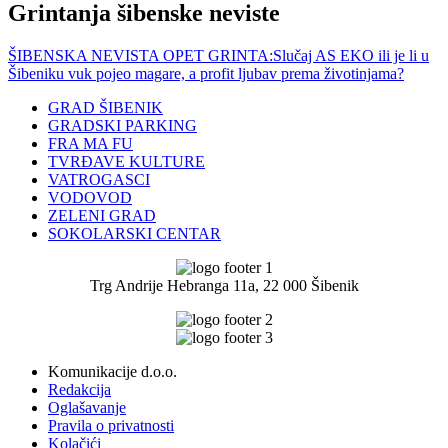
Grintanja šibenske neviste
ŠIBENSKA NEVISTA OPET GRINTA:Slučaj AS EKO ili je li u
Šibeniku vuk pojeo magare, a profit ljubav prema životinjama?
GRAD ŠIBENIK
GRADSKI PARKING
FRA MA FU
TVRĐAVE KULTURE
VATROGASCI
VODOVOD
ZELENI GRAD
SOKOLARSKI CENTAR
Trg Andrije Hebranga 11a, 22 000 Šibenik
Komunikacije d.o.o.
Redakcija
Oglašavanje
Pravila o privatnosti
Kolačići