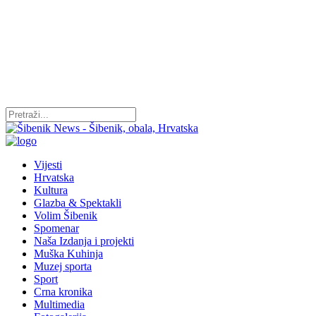
Vijesti
Hrvatska
Kultura
Glazba & Spektakli
Volim Šibenik
Spomenar
Naša Izdanja i projekti
Muška Kuhinja
Muzej sporta
Sport
Crna kronika
Multimedia