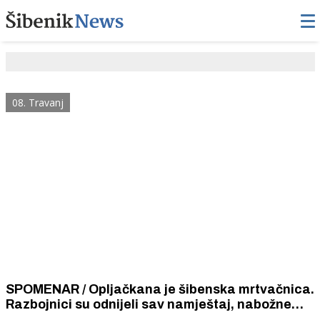
08. Travanj
SPOMENAR / Opljačkana je šibenska mrtvačnica.
Razbojnici su odnijeli sav namještaj, nabožne
umjetničke slike i medicinsku opremu.