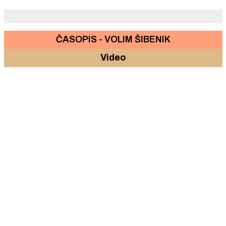
ČASOPIS - VOLIM ŠIBENIK
Video