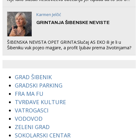
rade u Šibeniku ne postoji
Karmen Jelčić
GRINTANJA ŠIBENSKE NEVISTE
ŠIBENSKA NEVISTA OPET GRINTA:Slučaj AS EKO ili je li u
Šibeniku vuk pojeo magare, a profit ljubav prema životinjama?
GRAD ŠIBENIK
GRADSKI PARKING
FRA MA FU
TVRĐAVE KULTURE
VATROGASCI
VODOVOD
ZELENI GRAD
SOKOLARSKI CENTAR