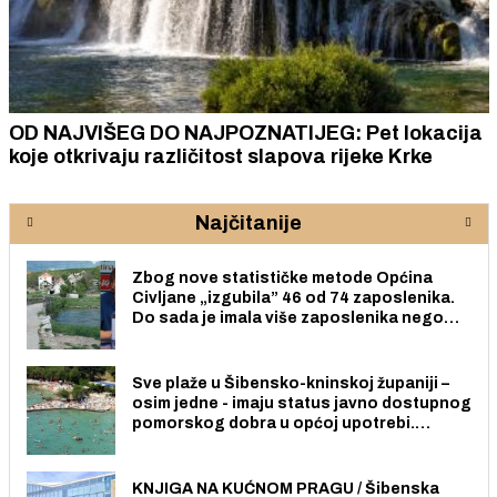
OD NAJVIŠEG DO NAJPOZNATIJEG: Pet lokacija
koje otkrivaju različitost slapova rijeke Krke
Najčitanije
Zbog nove statističke metode Općina
Civljane „izgubila” 46 od 74 zaposlenika.
Do sada je imala više zaposlenika nego
radno sposobnih osoba među svojih 170
stanovnika.
Sve plaže u Šibensko-kninskoj županiji –
osim jedne - imaju status javno dostupnog
pomorskog dobra u općoj upotrebi.
Pristup je slobodan i besplatan za sve
građane i posjetitelje.
KNJIGA NA KUĆNOM PRAGU / Šibenska