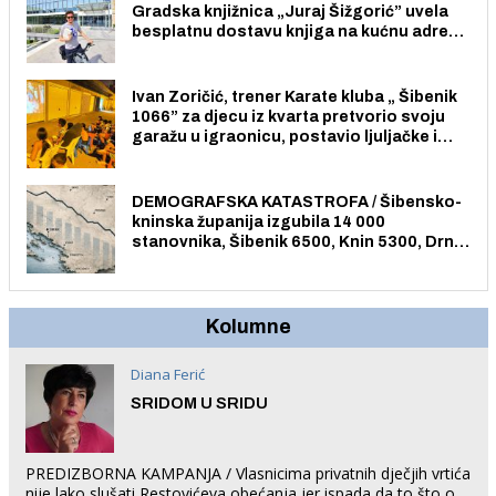
Gradska knjižnica „Juraj Šižgorić” uvela
besplatnu dostavu knjiga na kućnu adresu
električnim biciklom.
Ivan Zoričić, trener Karate kluba „ Šibenik
1066” za djecu iz kvarta pretvorio svoju
garažu u igraonicu, postavio ljuljačke i
trampolin i organizirao dječje ljetno kino.
DEMOGRAFSKA KATASTROFA / Šibensko-
kninska županija izgubila 14 000
stanovnika, Šibenik 6500, Knin 5300, Drniš
1758, Skradin 625, Vodice 275...
Kolumne
Diana Ferić
SRIDOM U SRIDU
PREDIZBORNA KAMPANJA / Vlasnicima privatnih dječjih vrtića
nije lako slušati Restovićeva obećanja jer ispada da to što oni