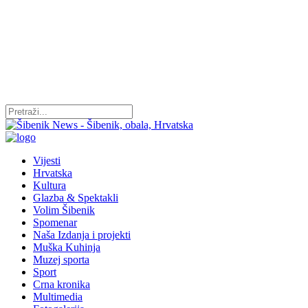
Vijesti
Hrvatska
Kultura
Glazba & Spektakli
Volim Šibenik
Spomenar
Naša Izdanja i projekti
Muška Kuhinja
Muzej sporta
Sport
Crna kronika
Multimedia