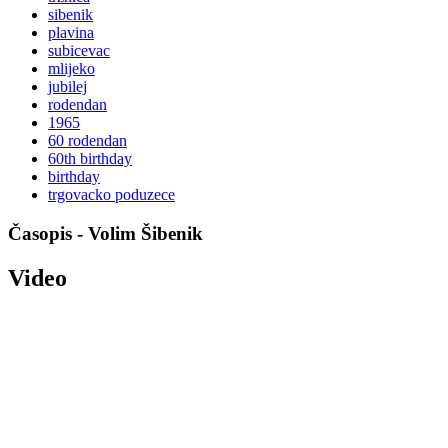
sibenik
plavina
subicevac
mlijeko
jubilej
rodendan
1965
60 rodendan
60th birthday
birthday
trgovacko poduzece
Časopis - Volim Šibenik
Video