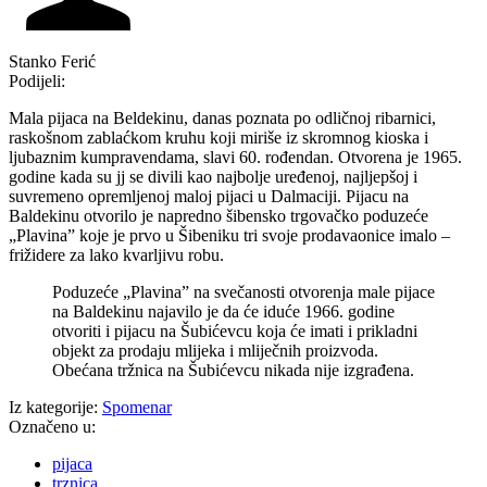
Stanko Ferić
Podijeli:
Mala pijaca na Beldekinu, danas poznata po odličnoj ribarnici,
raskošnom zablaćkom kruhu koji miriše iz skromnog kioska i
ljubaznim kumpravendama, slavi 60. rođendan. Otvorena je 1965.
godine kada su jj se divili kao najbolje uređenoj, najljepšoj i
suvremeno opremljenoj maloj pijaci u Dalmaciji. Pijacu na
Baldekinu otvorilo je napredno šibensko trgovačko poduzeće
„Plavina” koje je prvo u Šibeniku tri svoje prodavaonice imalo –
frižidere za lako kvarljivu robu.
Poduzeće „Plavina” na svečanosti otvorenja male pijace
na Baldekinu najavilo je da će iduće 1966. godine
otvoriti i pijacu na Šubićevcu koja će imati i prikladni
objekt za prodaju mlijeka i mliječnih proizvoda.
Obećana tržnica na Šubićevcu nikada nije izgrađena.
Iz kategorije:
Spomenar
Označeno u:
pijaca
trznica