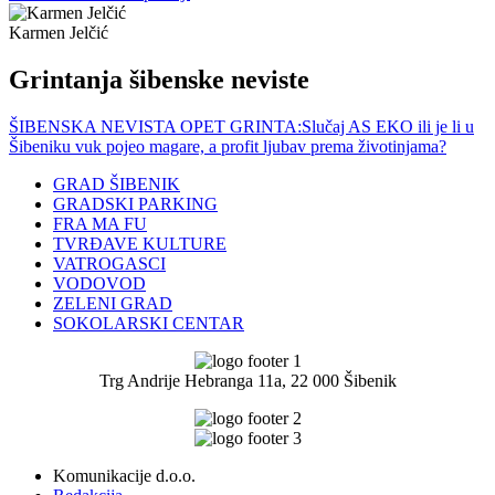
Karmen Jelčić
Grintanja šibenske neviste
ŠIBENSKA NEVISTA OPET GRINTA:Slučaj AS EKO ili je li u
Šibeniku vuk pojeo magare, a profit ljubav prema životinjama?
GRAD ŠIBENIK
GRADSKI PARKING
FRA MA FU
TVRĐAVE KULTURE
VATROGASCI
VODOVOD
ZELENI GRAD
SOKOLARSKI CENTAR
Trg Andrije Hebranga 11a, 22 000 Šibenik
Komunikacije d.o.o.