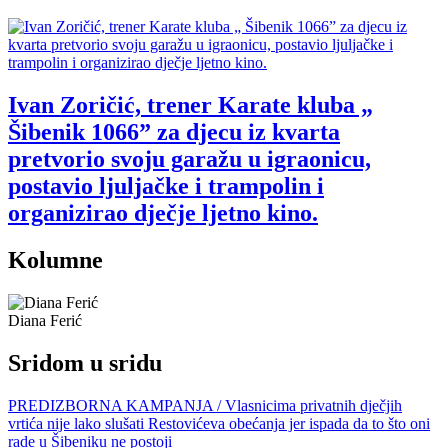
Ivan Zoričić, trener Karate kluba „
Šibenik 1066” za djecu iz kvarta
pretvorio svoju garažu u igraonicu,
postavio ljuljačke i trampolin i
organizirao dječje ljetno kino.
Kolumne
Diana Ferić
Sridom u sridu
PREDIZBORNA KAMPANJA / Vlasnicima privatnih dječjih
vrtića nije lako slušati Restovićeva obećanja jer ispada da to što oni
rade u Šibeniku ne postoji