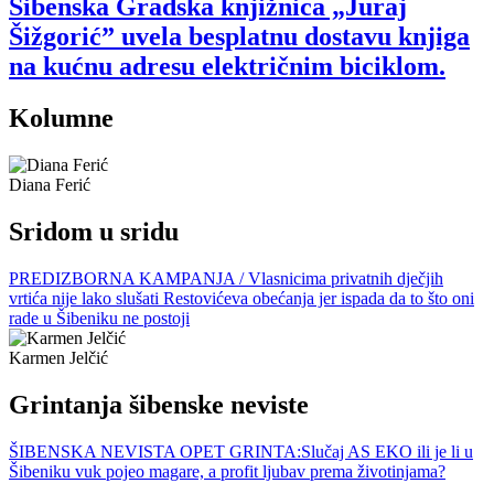
Šibenska Gradska knjižnica „Juraj
Šižgorić” uvela besplatnu dostavu knjiga
na kućnu adresu električnim biciklom.
Kolumne
Diana Ferić
Sridom u sridu
PREDIZBORNA KAMPANJA / Vlasnicima privatnih dječjih
vrtića nije lako slušati Restovićeva obećanja jer ispada da to što oni
rade u Šibeniku ne postoji
Karmen Jelčić
Grintanja šibenske neviste
ŠIBENSKA NEVISTA OPET GRINTA:Slučaj AS EKO ili je li u
Šibeniku vuk pojeo magare, a profit ljubav prema životinjama?