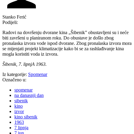
Stanko Ferić
Podijeli:
Radovi na dovršenju dvorane kina „Šibenik” obustavljeni su i neće
biti završeni u planiranom roku. Do obustave je došlo zbog
pronalaska izvora vode ispod dvorane. Zbog pronalaska izvora mora
se mijenjati projekt klimatizacije kako bi se za rashlađivanje kina
mogla koristiti voda iz izvora.
Šibenik, 7. lipnjA 1963.
Iz kategorije:
Spomenar
Označeno u:
spomenar
na danasnji dan
sibenik
kino
izvor
kino sibenik
1963
7 lipnja
7 jun