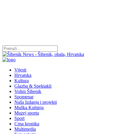
Vijesti
Hrvatska
Kultura
Glazba & Spektakli
Volim Šibenik
Spomenar
Naša Izdanja i projekti
Muška Kuhinja
Muzej sporta
Sport
Crna kronika
Multimedia