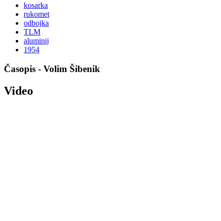
kosarka
rukomet
odbojka
TLM
aluminij
1954
Časopis - Volim Šibenik
Video