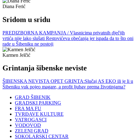
Diana Ferić
Sridom u sridu
PREDIZBORNA KAMPANJA / Vlasnicima privatnih dječjih
vrtića nije lako slušati Restovićeva obećanja jer ispada da to što oni
rade u Šibeniku ne postoji
Karmen Jelčić
Grintanja šibenske neviste
ŠIBENSKA NEVISTA OPET GRINTA:Slučaj AS EKO ili je li u
Šibeniku vuk pojeo magare, a profit ljubav prema životinjama?
GRAD ŠIBENIK
GRADSKI PARKING
FRA MA FU
TVRĐAVE KULTURE
VATROGASCI
VODOVOD
ZELENI GRAD
SOKOLARSKI CENTAR