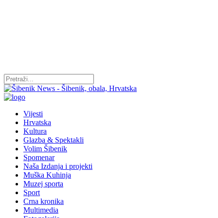
Vijesti
Hrvatska
Kultura
Glazba & Spektakli
Volim Šibenik
Spomenar
Naša Izdanja i projekti
Muška Kuhinja
Muzej sporta
Sport
Crna kronika
Multimedia