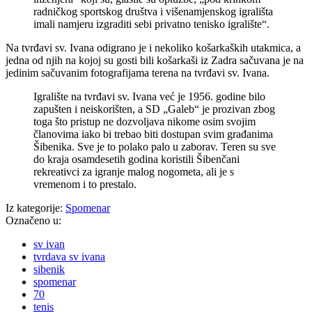
radničkog sportskog društva i višenamjenskog igrališta
imali namjeru izgraditi sebi privatno tenisko igralište“.
Na tvrđavi sv. Ivana odigrano je i nekoliko košarkaških utakmica, a
jedna od njih na kojoj su gosti bili košarkaši iz Zadra sačuvana je na
jedinim sačuvanim fotografijama terena na tvrđavi sv. Ivana.
Igralište na tvrđavi sv. Ivana već je 1956. godine bilo
zapušten i neiskorišten, a SD „Galeb“ je prozivan zbog
toga što pristup ne dozvoljava nikome osim svojim
članovima iako bi trebao biti dostupan svim građanima
Šibenika. Sve je to polako palo u zaborav. Teren su sve
do kraja osamdesetih godina koristili Šibenčani
rekreativci za igranje malog nogometa, ali je s
vremenom i to prestalo.
Iz kategorije:
Spomenar
Označeno u:
sv ivan
tvrdava sv ivana
sibenik
spomenar
70
tenis