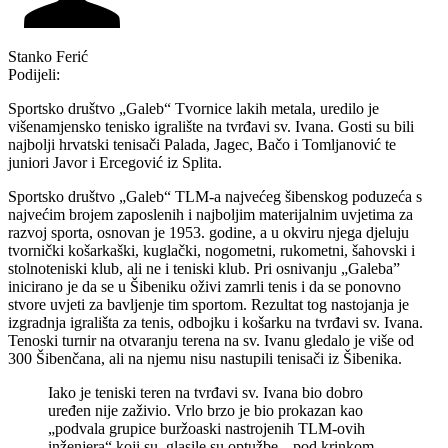
Stanko Ferić
Podijeli:
Sportsko društvo „Galeb“ Tvornice lakih metala, uredilo je
višenamjensko tenisko igralište na tvrđavi sv. Ivana. Gosti su bili
najbolji hrvatski tenisači Palada, Jagec, Bačo i Tomljanović te
juniori Javor i Ercegović iz Splita.
Sportsko društvo „Galeb“ TLM-a najvećeg šibenskog poduzeća s
najvećim brojem zaposlenih i najboljim materijalnim uvjetima za
razvoj sporta, osnovan je 1953. godine, a u okviru njega djeluju
tvornički košarkaški, kuglački, nogometni, rukometni, šahovski i
stolnoteniski klub, ali ne i teniski klub. Pri osnivanju „Galeba”
inicirano je da se u Šibeniku oživi zamrli tenis i da se ponovno
stvore uvjeti za bavljenje tim sportom. Rezultat tog nastojanja je
izgradnja igrališta za tenis, odbojku i košarku na tvrđavi sv. Ivana.
Tenoski turnir na otvaranju terena na sv. Ivanu gledalo je više od
300 Šibenčana, ali na njemu nisu nastupili tenisači iz Šibenika.
Iako je teniski teren na tvrđavi sv. Ivana bio dobro
uređen nije zaživio. Vrlo brzo je bio prokazan kao
„podvala grupice buržoaski nastrojenih TLM-ovih
inženjera“ koji su, glasile su optužbe, „pod krinkom