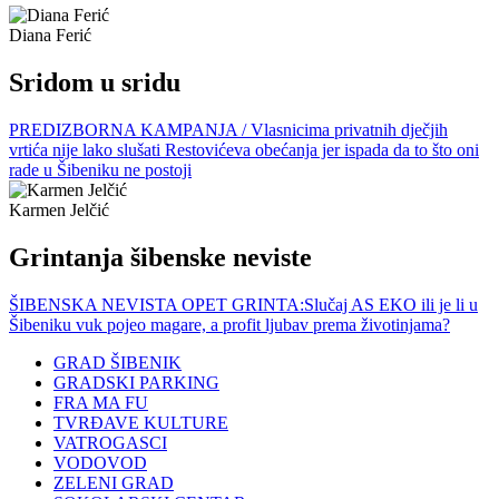
Diana Ferić
Sridom u sridu
PREDIZBORNA KAMPANJA / Vlasnicima privatnih dječjih
vrtića nije lako slušati Restovićeva obećanja jer ispada da to što oni
rade u Šibeniku ne postoji
Karmen Jelčić
Grintanja šibenske neviste
ŠIBENSKA NEVISTA OPET GRINTA:Slučaj AS EKO ili je li u
Šibeniku vuk pojeo magare, a profit ljubav prema životinjama?
GRAD ŠIBENIK
GRADSKI PARKING
FRA MA FU
TVRĐAVE KULTURE
VATROGASCI
VODOVOD
ZELENI GRAD