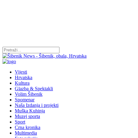
Vijesti
Hrvatska
Kultura
Glazba & Spektakli
Volim Šibenik
Spomenar
Naša Izdanja i projekti
Muška Kuhinja
Muzej sporta
Sport
Crna kronika
Multimedia