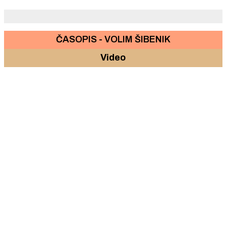
ČASOPIS - VOLIM ŠIBENIK
Video