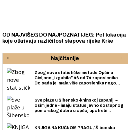
OD NAJVIŠEG DO NAJPOZNATIJEG: Pet lokacija
koje otkrivaju različitost slapova rijeke Krke
Najčitanije
Zbog nove statističke metode Općina
Civljane „izgubila” 46 od 74 zaposlenika.
Do sada je imala više zaposlenika nego
radno sposobnih osoba među svojih 170
stanovnika.
Sve plaže u Šibensko-kninskoj županiji –
osim jedne - imaju status javno dostupnog
pomorskog dobra u općoj upotrebi.
Pristup je slobodan i besplatan za sve
građane i posjetitelje.
KNJIGA NA KUĆNOM PRAGU / Šibenska