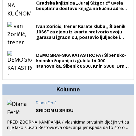
Gradska knjižnica „Juraj Šižgorić” uvela
besplatnu dostavu knjiga na kućnu adresu
električnim biciklom.
Ivan Zoričić, trener Karate kluba „ Šibenik
1066” za djecu iz kvarta pretvorio svoju
garažu u igraonicu, postavio ljuljačke i
trampolin i organizirao dječje ljetno kino.
DEMOGRAFSKA KATASTROFA / Šibensko-
kninska županija izgubila 14 000
stanovnika, Šibenik 6500, Knin 5300, Drniš
1758, Skradin 625, Vodice 275...
Kolumne
Diana Ferić
SRIDOM U SRIDU
PREDIZBORNA KAMPANJA / Vlasnicima privatnih dječjih vrtića
nije lako slušati Restovićeva obećanja jer ispada da to što oni
rade u Šibeniku ne postoji