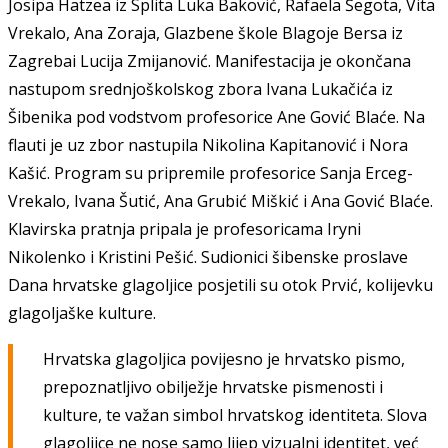
Josipa Hatzea iz Splita Luka Baković, Rafaela Šegota, Vita
Vrekalo, Ana Zoraja, Glazbene škole Blagoje Bersa iz
Zagrebai Lucija Zmijanović. Manifestacija je okončana
nastupom srednjoškolskog zbora Ivana Lukačića iz
Šibenika pod vodstvom profesorice Ane Gović Blaće. Na
flauti je uz zbor nastupila Nikolina Kapitanović i Nora
Kašić. Program su pripremile profesorice Sanja Erceg-
Vrekalo, Ivana Šutić, Ana Grubić Miškić i Ana Gović Blaće.
Klavirska pratnja pripala je profesoricama Iryni
Nikolenko i Kristini Pešić.
Sudionici šibenske proslave
Dana hrvatske glagoljice posjetili su otok Prvić, kolijevku
glagoljaške kulture.
Hrvatska glagoljica povijesno je hrvatsko pismo,
prepoznatljivo obilježje hrvatske pismenosti i
kulture, te važan simbol hrvatskog identiteta. Slova
glagoljice ne nose samo lijep vizualni identitet, već