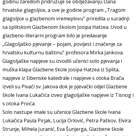
godinu zaredom pridružuje se obilježavanju Dana
hrvatske glagoljice, a ove je godine program „Tragom
glagoljice u glazbenom vremeplovu” priredila u suradnji
sa splitskom Glazbenom školom Josipa Hatzea. Uvod u
glazbeno-literarni program bilo je predavanje
„Glagoljaško pjevanje – pojam, povijest i značenje za
hrvatsku kulturnu baštinu” profesora Mirka Jankova.
Glagoljaške napjeve su izvodili učenici solo pjevanja i
muška klapa Glazbene škole Josipa Hatzea iz Splita,
napjeve iz šibenske katedrale i napjeve s otoka Brača
izveli su Pivači sv. Jakova dok je pjevački odjel Glazbene
škole Ivana Lukačića izveo glagoljaške napjeve iz Tisnog i
s otoka Prvića.
Solo nastupe imale su učenice Glazbene škole Ivana
Lukačića Paula Pirjak, Lucija Orlović, Petra Paškov, Elvira
Strunje, Mihela Juranić, Eva Šunjerga, Glazbene škole