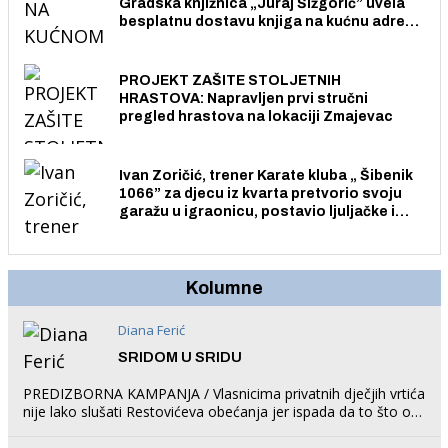
Gradska knjižnica „Juraj Šižgorić” uvela
besplatnu dostavu knjiga na kućnu adresu
električnim biciklom.
PROJEKT ZAŠITE STOLJETNIH
HRASTOVA: Napravljen prvi stručni
pregled hrastova na lokaciji Zmajevac
Ivan Zoričić, trener Karate kluba „ Šibenik
1066” za djecu iz kvarta pretvorio svoju
garažu u igraonicu, postavio ljuljačke i
trampolin i organizirao dječje ljetno kino.
Kolumne
Diana Ferić
SRIDOM U SRIDU
PREDIZBORNA KAMPANJA / Vlasnicima privatnih dječjih vrtića
nije lako slušati Restovićeva obećanja jer ispada da to što oni
rade u Šibeniku ne postoji