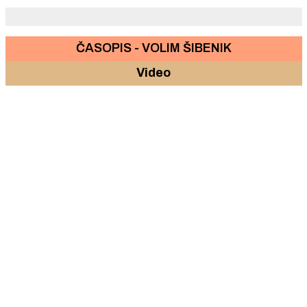
ČASOPIS - VOLIM ŠIBENIK
Video