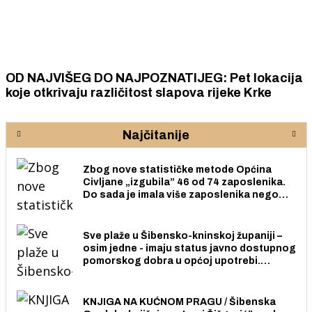
OD NAJVIŠEG DO NAJPOZNATIJEG: Pet lokacija
koje otkrivaju različitost slapova rijeke Krke
Najčitanije
Zbog nove statističke metode Općina
Civljane „izgubila” 46 od 74 zaposlenika.
Do sada je imala više zaposlenika nego
radno sposobnih osoba među svojih 170
stanovnika.
Sve plaže u Šibensko-kninskoj županiji –
osim jedne - imaju status javno dostupnog
pomorskog dobra u općoj upotrebi.
Pristup je slobodan i besplatan za sve
građane i posjetitelje.
KNJIGA NA KUĆNOM PRAGU / Šibenska