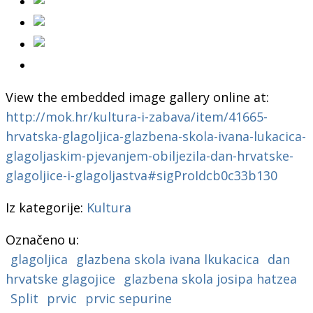
View the embedded image gallery online at:
http://mok.hr/kultura-i-zabava/item/41665-
hrvatska-glagoljica-glazbena-skola-ivana-lukacica-
glagoljaskim-pjevanjem-obiljezila-dan-hrvatske-
glagoljice-i-glagoljastva#sigProIdcb0c33b130
Iz kategorije:
Kultura
Označeno u:
glagoljica
glazbena skola ivana lkukacica
dan
hrvatske glagojice
glazbena skola josipa hatzea
Split
prvic
prvic sepurine