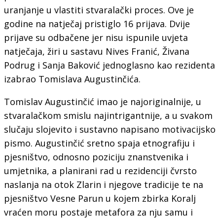
uranjanje u vlastiti stvaralački proces. Ove je
godine na natječaj pristiglo 16 prijava. Dvije
prijave su odbačene jer nisu ispunile uvjeta
natječaja, žiri u sastavu Nives Franić, Živana
Podrug i Sanja Baković jednoglasno kao rezidenta
izabrao Tomislava Augustinčića.
Tomislav Augustinčić imao je najoriginalnije, u
stvaralačkom smislu najintrigantnije, a u svakom
slučaju slojevito i sustavno napisano motivacijsko
pismo. Augustinčić sretno spaja etnografiju i
pjesništvo, odnosno poziciju znanstvenika i
umjetnika, a planirani rad u rezidenciji čvrsto
naslanja na otok Zlarin i njegove tradicije te na
pjesništvo Vesne Parun u kojem zbirka Koralj
vraćen moru postaje metafora za nju samu i