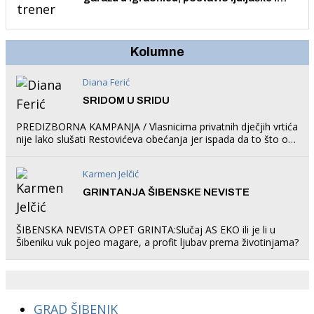
trampolin i organizirao dječje ljetno kino.
Kolumne
Diana Ferić
SRIDOM U SRIDU
PREDIZBORNA KAMPANJA / Vlasnicima privatnih dječjih vrtića
nije lako slušati Restovićeva obećanja jer ispada da to što oni
rade u Šibeniku ne postoji
Karmen Jelčić
GRINTANJA ŠIBENSKE NEVISTE
ŠIBENSKA NEVISTA OPET GRINTA:Slučaj AS EKO ili je li u
Šibeniku vuk pojeo magare, a profit ljubav prema životinjama?
GRAD ŠIBENIK