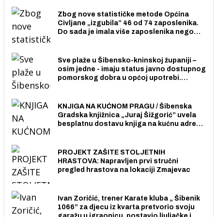
Zbog nove statističke metode Općina
Civljane „izgubila” 46 od 74 zaposlenika.
Do sada je imala više zaposlenika nego
radno sposobnih osoba među svojih 170
stanovnika.
Sve plaže u Šibensko-kninskoj županiji –
osim jedne - imaju status javno dostupnog
pomorskog dobra u općoj upotrebi.
Pristup je slobodan i besplatan za sve
građane i posjetitelje.
KNJIGA NA KUĆNOM PRAGU / Šibenska
Gradska knjižnica „Juraj Šižgorić” uvela
besplatnu dostavu knjiga na kućnu adresu
električnim biciklom.
PROJEKT ZAŠITE STOLJETNIH
HRASTOVA: Napravljen prvi stručni
pregled hrastova na lokaciji Zmajevac
Ivan Zoričić, trener Karate kluba „ Šibenik
1066” za djecu iz kvarta pretvorio svoju
garažu u igraonicu, postavio ljuljačke i