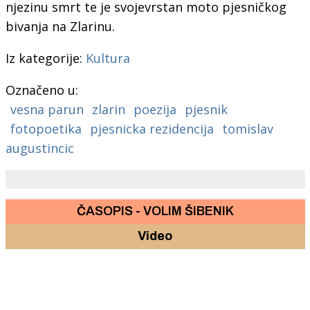
njezinu smrt te je svojevrstan moto pjesničkog
bivanja na Zlarinu.
Iz kategorije:
Kultura
Označeno u:
vesna parun
zlarin
poezija
pjesnik
fotopoetika
pjesnicka rezidencija
tomislav
augustincic
ČASOPIS - VOLIM ŠIBENIK
Video