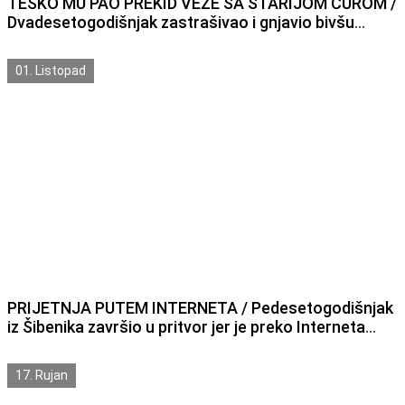
TEŠKO MU PAO PREKID VEZE SA STARIJOM CUROM /
Dvadesetogodišnjak zastrašivao i gnjavio bivšu
djevojku od 33 godine pa je završio u pritvor
01. Listopad
PRIJETNJA PUTEM INTERNETA / Pedesetogodišnjak
iz Šibenika završio u pritvor jer je preko Interneta
prijetio državnom činovniku
17. Rujan