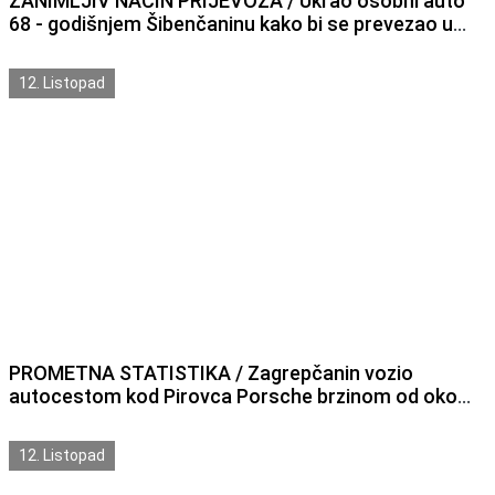
ZANIMLJIV NAČIN PRIJEVOZA / Ukrao osobni auto
68 - godišnjem Šibenčaninu kako bi se prevezao u
Rijeku, ali je imao peh
12. Listopad
PROMETNA STATISTIKA / Zagrepčanin vozio
autocestom kod Pirovca Porsche brzinom od oko
230 km/h zbog čega je kažnjen sa 6 000 kuna
12. Listopad