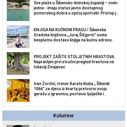
Sve plaže u Šibensko-kninskoj županiji – osim
jedne - imaju status javno dostupnog
pomorskog dobra u općoj upotrebi. Pristup je
slobodan i besplatan za sve građane i
posjetitelje.
KNJIGA NA KUĆNOM PRAGU / Šibenska
Gradska knjižnica „Juraj Šižgorić” uvela
besplatnu dostavu knjiga na kućnu adresu
električnim biciklom.
PROJEKT ZAŠITE STOLJETNIH HRASTOVA:
Napravljen prvi stručni pregled hrastova na
lokaciji Zmajevac
Ivan Zoričić, trener Karate kluba „ Šibenik
1066” za djecu iz kvarta pretvorio svoju
garažu u igraonicu, postavio ljuljačke i
trampolin i organizirao dječje ljetno kino.
Kolumne