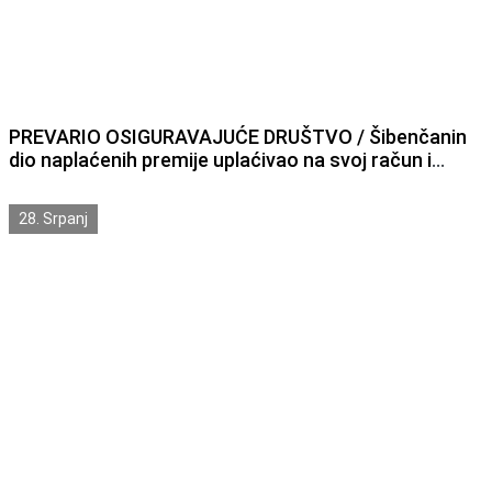
PREVARIO OSIGURAVAJUĆE DRUŠTVO / Šibenčanin
dio naplaćenih premije uplaćivao na svoj račun i
zagrebačkog osiguratelja oštetio za oko 220 000
kuna
28. Srpanj