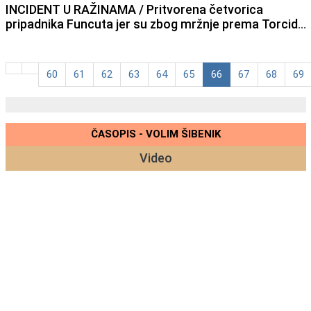
INCIDENT U RAŽINAMA / Pritvorena četvorica
pripadnika Funcuta jer su zbog mržnje prema Torcidi
bocama, palicama i kamenjem napali dvojicu mladića
u Ražinama
60
61
62
63
64
65
66
67
68
69
ČASOPIS - VOLIM ŠIBENIK
Video