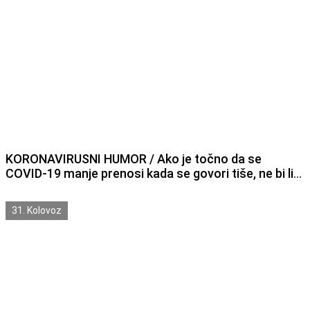
KORONAVIRUSNI HUMOR / Ako je točno da se
COVID-19 manje prenosi kada se govori tiše, ne bi li
onda Šibenik trebao biti jedno od najvećih svjetskih
žarišta zaraze?
31. Kolovoz