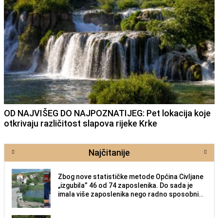
OD NAJVIŠEG DO NAJPOZNATIJEG: Pet lokacija koje
otkrivaju različitost slapova rijeke Krke
Najčitanije
Zbog nove statističke metode Općina Civljane
„izgubila” 46 od 74 zaposlenika. Do sada je
imala više zaposlenika nego radno sposobnih
osoba među svojih 170 stanovnika.