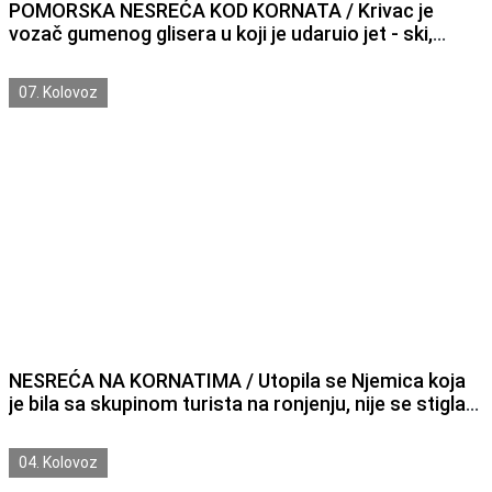
POMORSKA NESREĆA KOD KORNATA / Krivac je
vozač gumenog glisera u koji je udaruio jet - ski,
jedna osoba teško ozlijeđena
07. Kolovoz
NESREĆA NA KORNATIMA / Utopila se Njemica koja
je bila sa skupinom turista na ronjenju, nije se stigla
popeti na brod
04. Kolovoz