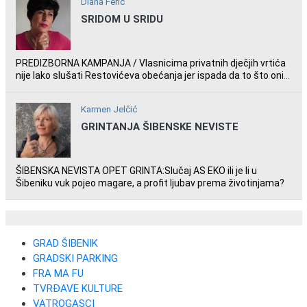
Diana Ferić
SRIDOM U SRIDU
PREDIZBORNA KAMPANJA / Vlasnicima privatnih dječjih vrtića
nije lako slušati Restovićeva obećanja jer ispada da to što oni
rade u Šibeniku ne postoji
Karmen Jelčić
GRINTANJA ŠIBENSKE NEVISTE
ŠIBENSKA NEVISTA OPET GRINTA:Slučaj AS EKO ili je li u
Šibeniku vuk pojeo magare, a profit ljubav prema životinjama?
GRAD ŠIBENIK
GRADSKI PARKING
FRA MA FU
TVRĐAVE KULTURE
VATROGASCI