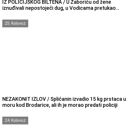
IZ POLICIJSKOG BILTENA / U Žaboriću od žene
iznuđivali nepostojeći dug, u Vodicama pretukao
čovjeka u kafići u odnio mu novac
25. Kolovoz
NEZAKONIT IZLOV / Splićanin izvadio 15 kg prstaca u
moru kod Brodarice, ali ih je morao predati policiji
24. Kolovoz