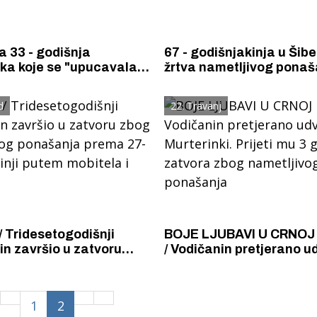
a 33 - godišnja
67 - godišnjakinja u Šibe
ka koje se "upucavala"
žrtva nametljivog ponaš
šnjom mladiću pa je
godišnjaka, pritvoren je
liciji
d
22. Travanj
 Tridesetogodišnji
BOJE LJUBAVI U CRNOJ
n završio u zatvoru
/ Vodičanin pretjerano 
etljivog ponašanja
Murterinki. Prijeti mu 3 
-godišnjakinji putem
zatvora zbog nametljiv
i poruka.
ponašanja
1
2