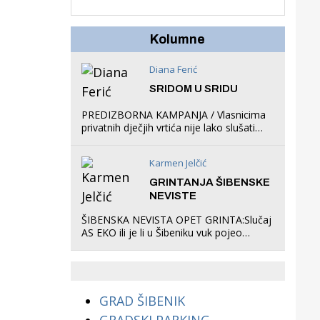
u igraonicu, postavio
ljuljačke i trampolin i
organizirao dječje
Kolumne
ljetno kino.
Diana Ferić
SRIDOM U SRIDU
PREDIZBORNA KAMPANJA / Vlasnicima
privatnih dječjih vrtića nije lako slušati
Restovićeva obećanja jer ispada da to
što oni rade u Šibeniku ne postoji
Karmen Jelčić
GRINTANJA ŠIBENSKE
NEVISTE
ŠIBENSKA NEVISTA OPET GRINTA:Slučaj
AS EKO ili je li u Šibeniku vuk pojeo
magare, a profit ljubav prema
životinjama?
GRAD ŠIBENIK