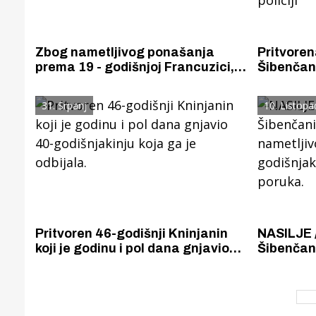
Zbog nametljivog ponašanja
Pritvoren
prema 19 - godišnjoj Francuzici,
Šibenčan
mladić iz Rumunjske pritvoren u
20 - godi
Šibeniku
prijavio po
31. Srpanj
10. Listopa
Pritvoren 46-godišnji Kninjanin
NASILJE /
koji je godinu i pol dana gnjavio
Šibenčani
40-godišnjakinju koja ga je
zbog nam
odbijala.
prema 27
mobitela 