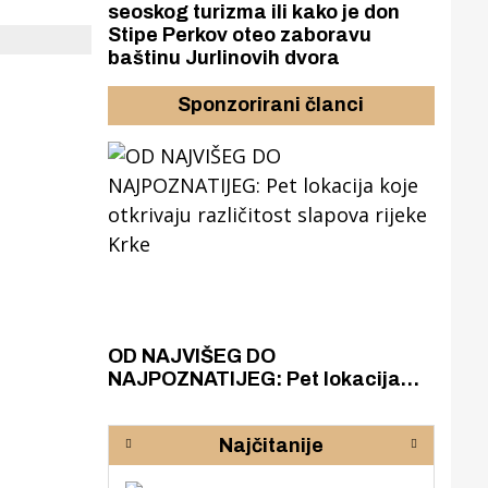
seoskog turizma ili kako je don
Stipe Perkov oteo zaboravu
baštinu Jurlinovih dvora
Sponzorirani članci
azak
OD NAJVIŠEG DO
ZA
zgrađeno
NAJPOZNATIJEG: Pet lokacija
AKA
ru
koje otkrivaju različitost slapova
isku
rijeke Krke
sud
Najčitanije
pod
zaj