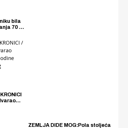
niku bila
anja 70 -
 KRONICI
udvarao
godine
og
ZEMLJA DIDE MOG:Pola stoljeća