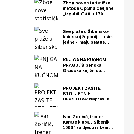
Zbog nove statističke
metode Općina Civljane
„izgubila” 46 od 74
zaposlenika. Do sada je
imala više zaposlenika
nego radno sposobnih
Sve plaže u Šibensko-
osoba među svojih 170
kninskoj županiji – osim
stanovnika.
jedne - imaju status
javno dostupnog
pomorskog dobra u
općoj upotrebi. Pristup
KNJIGA NA KUĆNOM
je slobodan i besplatan
PRAGU / Šibenska
za sve građane i
Gradska knjižnica
posjetitelje.
„Juraj Šižgorić” uvela
besplatnu dostavu
knjiga na kućnu adresu
PROJEKT ZAŠITE
električnim biciklom.
STOLJETNIH
HRASTOVA: Napravljen
prvi stručni pregled
hrastova na lokaciji
Zmajevac
Ivan Zoričić, trener
Karate kluba „ Šibenik
1066” za djecu iz kvarta
pretvorio svoju garažu