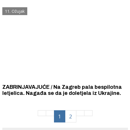
je doletjela iz zračnog prostora Mađarske
11. Ožujak
ZABRINJAVAJUĆE / Na Zagreb pala bespilotna
letjelica. Nagađa se da je doletjela iz Ukrajine.
1
2