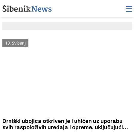
18. Svibanj
Drniški ubojica otkriven je i uhićen uz uporabu
svih raspoloživih uređaja i opreme, uključujući
helihopter i bespilotne letjelice. Bio je naoružan