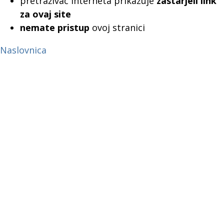
pretraživač interneta prikazuje
zastarjeli link
za ovaj site
nemate pristup
ovoj stranici
Naslovnica