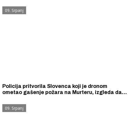
zrakoplova-kanadera
09. Srpanj
Policija pritvorila Slovenca koji je dronom
ometao gašenje požara na Murteru, izgleda da
nije bio jedini
09. Srpanj