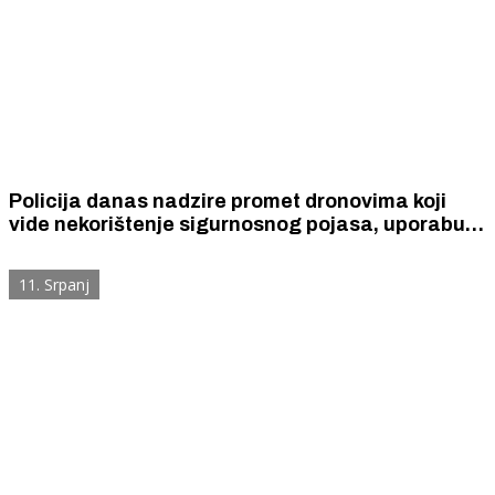
Policija danas nadzire promet dronovima koji
vide nekorištenje sigurnosnog pojasa, uporabu
mobitela, prolazak kroz crveno, nepropisno
pretjecanje, nepoštivanja prometnih znakova...
11. Srpanj