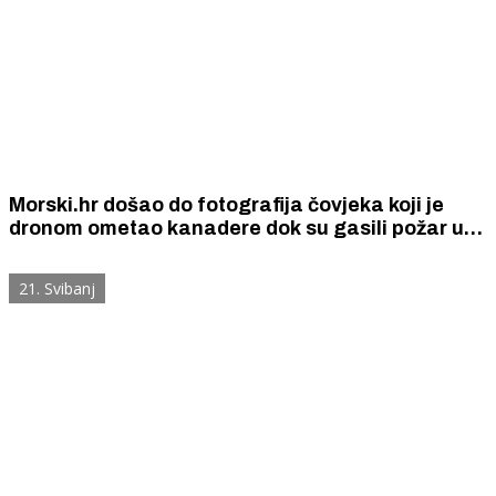
Morski.hr došao do fotografija čovjeka koji je
dronom ometao kanadere dok su gasili požar u
blizini Kosirine
21. Svibanj