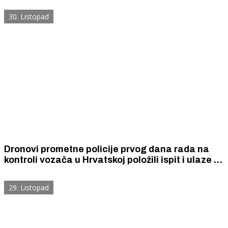
vatrenim oružjem i nožem.
30. Listopad
Dronovi prometne policije prvog dana rada na
kontroli vozača u Hrvatskoj položili ispit i ulaze u
masovnu uporabu. Vide sve i ni jedan prekršaj im
ne može promaći.
29. Listopad