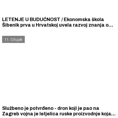
LETENJE U BUDUĆNOST / Ekonomska škola
Šibenik prva u Hrvatskoj uvela razvoj znanja o
bespilotnim letjelicama kao vannastavnu
aktivnost učenika.
11. Ožujak
Službeno je potvrđeno - dron koji je pao na
Zagreb vojna je letjelica ruske proizvodnje koja