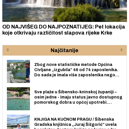
OD NAJVIŠEG DO NAJPOZNATIJEG: Pet lokacija
koje otkrivaju različitost slapova rijeke Krke
Najčitanije
Zbog nove statističke metode Općina
Civljane „izgubila” 46 od 74 zaposlenika.
Do sada je imala više zaposlenika nego
radno sposobnih osoba među svojih 170
stanovnika.
Sve plaže u Šibensko-kninskoj županiji –
osim jedne - imaju status javno dostupnog
pomorskog dobra u općoj upotrebi.
Pristup je slobodan i besplatan za sve
građane i posjetitelje.
KNJIGA NA KUĆNOM PRAGU / Šibenska
Gradska knjižnica „Juraj Šižgorić” uvela