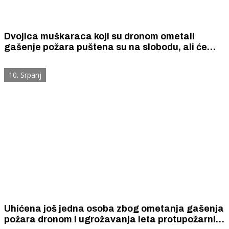
Dvojica muškaraca koji su dronom ometali
gašenje požara puštena su na slobodu, ali će
platiti velike kazne
10. Srpanj
Uhićena još jedna osoba zbog ometanja gašenja
požara dronom i ugrožavanja leta protupožarnih