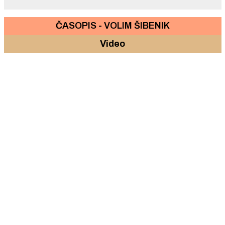
ČASOPIS - VOLIM ŠIBENIK
Video