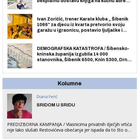
besplatnu dostavu knjiga na kućnu adresu
električnim biciklom.
Ivan Zoričić, trener Karate kluba „ Šibenik
1066” za djecu iz kvarta pretvorio svoju
garažu u igraonicu, postavio ljuljačke i
trampolin i organizirao dječje ljetno kino.
DEMOGRAFSKA KATASTROFA / Šibensko-
kninska županija izgubila 14 000
stanovnika, Šibenik 6500, Knin 5300, Drniš
1758, Skradin 625, Vodice 275...
Kolumne
Diana Ferić
SRIDOM U SRIDU
PREDIZBORNA KAMPANJA / Vlasnicima privatnih dječjih vrtića
nije lako slušati Restovićeva obećanja jer ispada da to što oni
rade u Šibeniku ne postoji