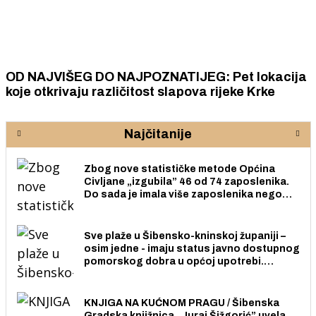
OD NAJVIŠEG DO NAJPOZNATIJEG: Pet lokacija
koje otkrivaju različitost slapova rijeke Krke
Najčitanije
Zbog nove statističke metode Općina
Civljane „izgubila” 46 od 74 zaposlenika.
Do sada je imala više zaposlenika nego
radno sposobnih osoba među svojih 170
stanovnika.
Sve plaže u Šibensko-kninskoj županiji –
osim jedne - imaju status javno dostupnog
pomorskog dobra u općoj upotrebi.
Pristup je slobodan i besplatan za sve
građane i posjetitelje.
KNJIGA NA KUĆNOM PRAGU / Šibenska
Gradska knjižnica „Juraj Šižgorić” uvela