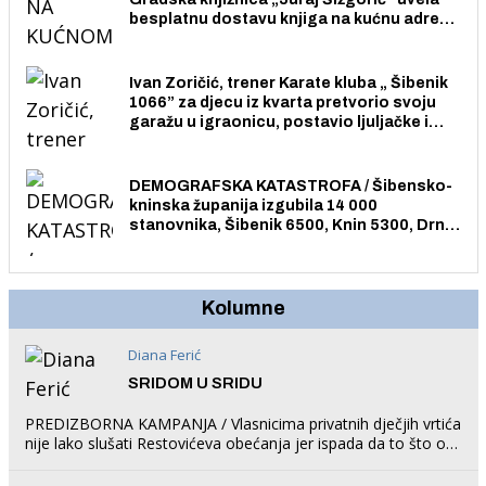
besplatnu dostavu knjiga na kućnu adresu
električnim biciklom.
Ivan Zoričić, trener Karate kluba „ Šibenik
1066” za djecu iz kvarta pretvorio svoju
garažu u igraonicu, postavio ljuljačke i
trampolin i organizirao dječje ljetno kino.
DEMOGRAFSKA KATASTROFA / Šibensko-
kninska županija izgubila 14 000
stanovnika, Šibenik 6500, Knin 5300, Drniš
1758, Skradin 625, Vodice 275...
Kolumne
Diana Ferić
SRIDOM U SRIDU
PREDIZBORNA KAMPANJA / Vlasnicima privatnih dječjih vrtića
nije lako slušati Restovićeva obećanja jer ispada da to što oni
rade u Šibeniku ne postoji