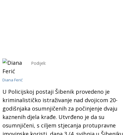
Podijeli:
Diana Ferić
U Policijskoj postaji Šibenik provedeno je
kriminalističko istraživanje nad dvojicom 20-
godišnjaka osumnjičenih za počinjenje dvaju
kaznenih djela krađe. Utvrđeno je da su
osumnjičeni, s ciljem stjecanja protupravne
imovinske koristi, dana 3./4. svibnja u Šibeniku