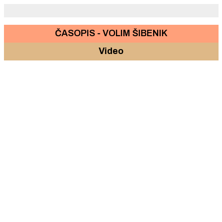
ČASOPIS - VOLIM ŠIBENIK
Video