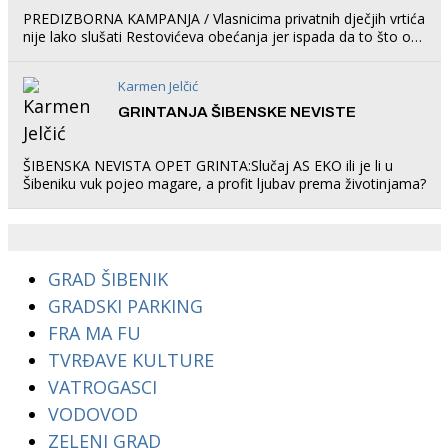
PREDIZBORNA KAMPANJA / Vlasnicima privatnih dječjih vrtića
nije lako slušati Restovićeva obećanja jer ispada da to što oni
rade u Šibeniku ne postoji
Karmen Jelčić
GRINTANJA ŠIBENSKE NEVISTE
ŠIBENSKA NEVISTA OPET GRINTA:Slučaj AS EKO ili je li u
Šibeniku vuk pojeo magare, a profit ljubav prema životinjama?
GRAD ŠIBENIK
GRADSKI PARKING
FRA MA FU
TVRĐAVE KULTURE
VATROGASCI
VODOVOD
ZELENI GRAD