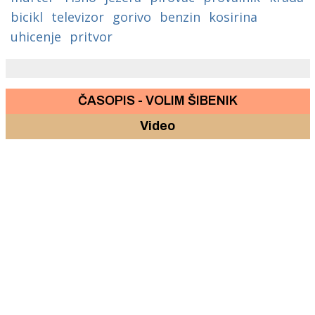
bicikl
televizor
gorivo
benzin
kosirina
uhicenje
pritvor
ČASOPIS - VOLIM ŠIBENIK
Video