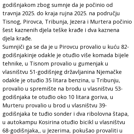
godišnjakom zbog sumnje da je počinio od
travnja 2025. do kraja rujna 2025. na području
Tisnog, Pirovca, Tribunja, Jezera i Murtera počinio
šest kaznenih djela teške krađe i dva kaznena
djela krađe.
Sumnjiči ga se da je u Pirovcu provalio u kuću 82-
godišnjakinje odakle je otuđio više komada bijele
tehnike, u Tisnom provalio u gumenjak u
vlasništvu 51-godišnjeg državljanina Njemačke
odakle je otuđio 35 litara benzina, u Tribunju,
provalio u spremište na brodu u vlasništvu 53-
godišnjaka te otuđio oko 10 litara goriva, u
Murteru provalio u brod u vlasništvu 39-
godišnjaka te tuđio sonder i dva ribolovna štapa,
u autokampu Kosirina otuđio bicikl u vlasništvu
68-godišnjaka,, u Jezerima, pokušao provaliti u