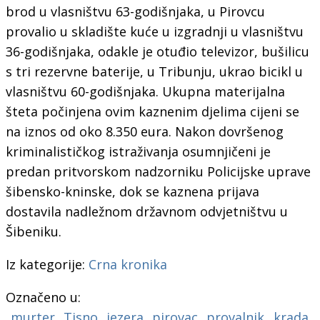
brod u vlasništvu 63-godišnjaka, u Pirovcu
provalio u skladište kuće u izgradnji u vlasništvu
36-godišnjaka, odakle je otuđio televizor, bušilicu
s tri rezervne baterije, u Tribunju, ukrao bicikl u
vlasništvu 60-godišnjaka. Ukupna materijalna
šteta počinjena ovim kaznenim djelima cijeni se
na iznos od oko 8.350 eura. Nakon dovršenog
kriminalističkog istraživanja osumnjičeni je
predan pritvorskom nadzorniku Policijske uprave
šibensko-kninske, dok se kaznena prijava
dostavila nadležnom državnom odvjetništvu u
Šibeniku.
Iz kategorije:
Crna kronika
Označeno u:
murter
Tisno
jezera
pirovac
provalnik
krada