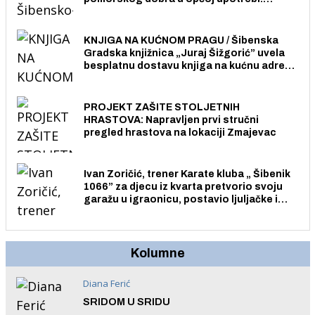
Pristup je slobodan i besplatan za sve
građane i posjetitelje.
KNJIGA NA KUĆNOM PRAGU / Šibenska
Gradska knjižnica „Juraj Šižgorić” uvela
besplatnu dostavu knjiga na kućnu adresu
električnim biciklom.
PROJEKT ZAŠITE STOLJETNIH
HRASTOVA: Napravljen prvi stručni
pregled hrastova na lokaciji Zmajevac
Ivan Zoričić, trener Karate kluba „ Šibenik
1066” za djecu iz kvarta pretvorio svoju
garažu u igraonicu, postavio ljuljačke i
trampolin i organizirao dječje ljetno kino.
Kolumne
Diana Ferić
SRIDOM U SRIDU