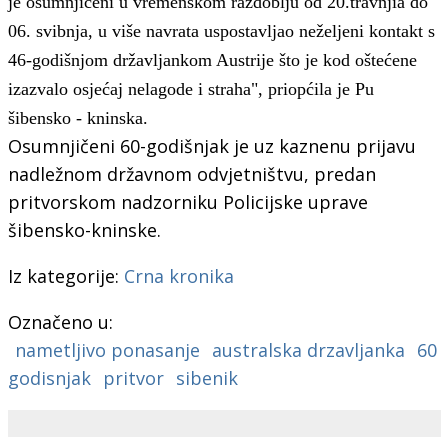
je osumnjičeni u vremenskom
razdoblju
od 20.travnjia do
06. svibnja, u više navrata uspostavljao neželjeni kontakt s
46-godišnjom državljankom Austrije
što
je kod oštećene
izazvalo osjećaj nelagode i straha
", priopćila je Pu
šibensko - kninska.
Osumnjičeni 60-godišnjak je uz kaznenu prijavu
nadležnom državnom odvjetništvu, predan
pritvorskom nadzorniku Policijske uprave
šibensko-kninske.
Iz kategorije:
Crna kronika
Označeno u:
nametljivo ponasanje
australska drzavljanka
60
godisnjak
pritvor
sibenik