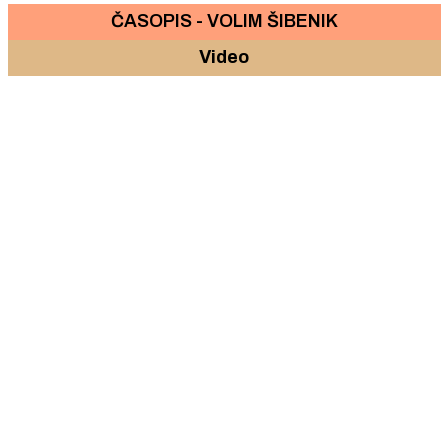
ČASOPIS - VOLIM ŠIBENIK
Video