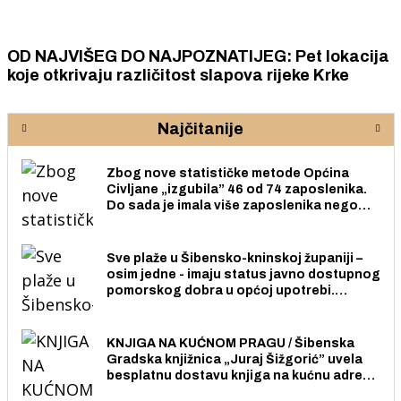
OD NAJVIŠEG DO NAJPOZNATIJEG: Pet lokacija
koje otkrivaju različitost slapova rijeke Krke
Najčitanije
Zbog nove statističke metode Općina
Civljane „izgubila” 46 od 74 zaposlenika.
Do sada je imala više zaposlenika nego
radno sposobnih osoba među svojih 170
stanovnika.
Sve plaže u Šibensko-kninskoj županiji –
osim jedne - imaju status javno dostupnog
pomorskog dobra u općoj upotrebi.
Pristup je slobodan i besplatan za sve
građane i posjetitelje.
KNJIGA NA KUĆNOM PRAGU / Šibenska
Gradska knjižnica „Juraj Šižgorić” uvela
besplatnu dostavu knjiga na kućnu adresu
električnim biciklom.