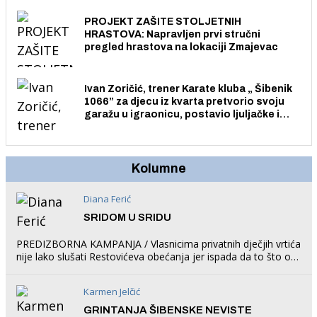
PROJEKT ZAŠITE STOLJETNIH
HRASTOVA: Napravljen prvi stručni
pregled hrastova na lokaciji Zmajevac
Ivan Zoričić, trener Karate kluba „ Šibenik
1066” za djecu iz kvarta pretvorio svoju
garažu u igraonicu, postavio ljuljačke i
trampolin i organizirao dječje ljetno kino.
Kolumne
Diana Ferić
SRIDOM U SRIDU
PREDIZBORNA KAMPANJA / Vlasnicima privatnih dječjih vrtića
nije lako slušati Restovićeva obećanja jer ispada da to što oni
rade u Šibeniku ne postoji
Karmen Jelčić
GRINTANJA ŠIBENSKE NEVISTE